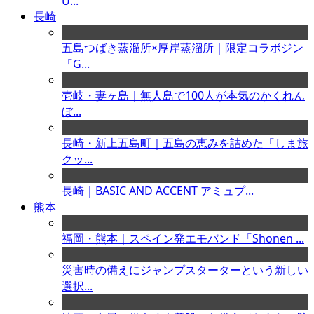
U...
長崎
五島つばき蒸溜所×厚岸蒸溜所｜限定コラボジン
「G...
壱岐・妻ヶ島｜無人島で100人が本気のかくれん
ぼ...
長崎・新上五島町｜五島の恵みを詰めた「しま旅
クッ...
長崎｜BASIC AND ACCENT アミュプ...
熊本
福岡・熊本｜スペイン発エモバンド「Shonen ...
災害時の備えにジャンプスターターという新しい
選択...