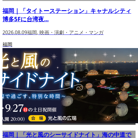
福岡｜「タイトーステーション」キャナルシティ
博多5Fに台湾夜...
2026.08.09
福岡
,
映画・演劇・アニメ・マンガ
福岡
福岡｜「光と風のシーサイドナイト」海の中道で