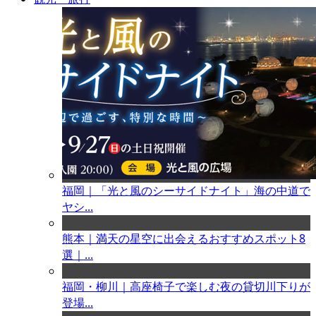
福岡｜「光と風のシーサイドナイト」海の中道で
ヤシ...
熊本｜満天の星空に出会えるおすすめスポット8
選｜...
福岡・柳川｜高座椅子で楽しむ夜の貸切川下りが
登場...