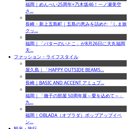
福岡｜めんべい25周年×乃木坂46！一ノ瀬美空
さ...
長崎・新上五島町｜五島の恵みを詰めた「しま旅
クッ...
福岡｜「バターのいとこ」が8月26日に大丸福岡
天...
ファッション・ライフスタイル
屋久島｜「HAPPY OUTSIDE BEAMS...
長崎｜BASIC AND ACCENT アミュプ...
福岡｜「徹子の部屋 50周年展～愛を込めて～」
九...
福岡｜OBLADA（オブラダ）ポップアップイベ
ン...
観光・旅行