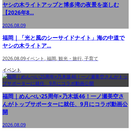
ヤシの木ライトアップと博多湾の夜景を楽しむ
【2026年8...
2026.08.09
福岡｜「光と風のシーサイドナイト」海の中道で
ヤシの木ライトア...
2026.08.09
イベント
,
福岡
,
観光・旅行
,
子育て
イベント
福岡｜めんべい25周年×乃木坂46！一ノ瀬美空さ
んがトップサポーターに就任、9月にコラボ動画公
開
2026.08.09