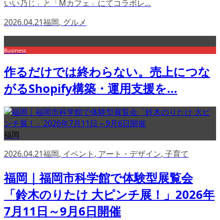
いい乃じ」と「Mカフェ」にてコラボレ...
2026.04.21
福岡
,
グルメ
Business
作るだけでは終わらない。売上につな
がるShopify構築・運用支援を...
福岡
2026.04.21
福岡
,
イベント
,
アート・デザイン
,
子育て
福岡｜福岡市科学館で体験型展覧会
「鈴木のりたけ 大ピンチ展！」2026年
7月11日～9月6日開催