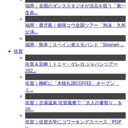
福岡｜全国のダンススタジオが頂点を競う「第一
生命...
福岡・鹿児島｜柴咲コウ全国ツアー「泡沫」九州
公演...
福岡・熊本｜スペイン発エモバンド「Shonen ...
佐賀
佐賀＆宮崎｜トミー・ゲレロ ジャパンツアー
202...
佐賀｜柳町に「木陰礼讃COFFEE」オープン
ミ...
佐賀｜古湯温泉 佐賀風雅で「大人の夏祭り」を
20...
佐賀｜佐賀大学にコワーキングスペース「POP