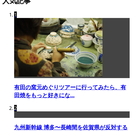
人気記事
1
有田の窯元めぐりツアーに行ってみたら、有
田焼をもっと好きにな...
2
九州新幹線 博多〜長崎間を佐賀県が反対する