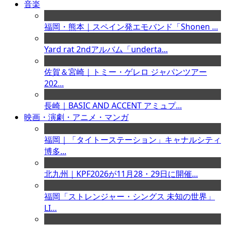
音楽
福岡・熊本｜スペイン発エモバンド「Shonen ...
Yard rat 2ndアルバム「underta...
佐賀＆宮崎｜トミー・ゲレロ ジャパンツアー
202...
長崎｜BASIC AND ACCENT アミュプ...
映画・演劇・アニメ・マンガ
福岡｜「タイトーステーション」キャナルシティ
博多...
北九州｜KPF2026が11月28・29日に開催...
福岡「ストレンジャー・シングス 未知の世界」
LI...