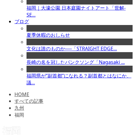
福岡｜大濠公園 日本庭園ナイトアート「世解-
SE...
ブログ
夏季休暇のおしらせ
文化は誰のものか──「STRAIGHT EDGE...
長崎の名を冠したパンクソング「Nagasaki ...
福岡県が“副首都”になれる？副首都とはなにか、
議...
HOME
すべての記事
九州
福岡
福岡