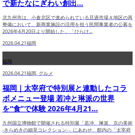
で新たなにぎわい創出...
北九州市は、小倉北区で進められている旦過市場Ａ地区の再
整備において、新商業施設の活用を担う民間事業者の公募を
2026年4月20日より開始した。「ひらけ...
2026.04.21
福岡
福岡
2026.04.21
福岡
,
グルメ
福岡｜太宰府で特別展と連動したコラ
ボメニュー登場 若冲と琳派の世界
を“食”で体験 2026年4月21...
九州国立博物館で開催される特別展「若冲、琳派、京の美術
-きらめきの細見コレクション-」にあわせ、館内の「太宰府