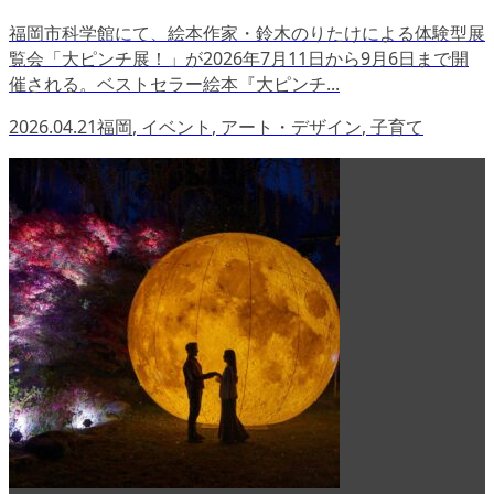
福岡市科学館にて、絵本作家・鈴木のりたけによる体験型展
覧会「大ピンチ展！」が2026年7月11日から9月6日まで開
催される。ベストセラー絵本『大ピンチ...
2026.04.21
福岡
,
イベント
,
アート・デザイン
,
子育て