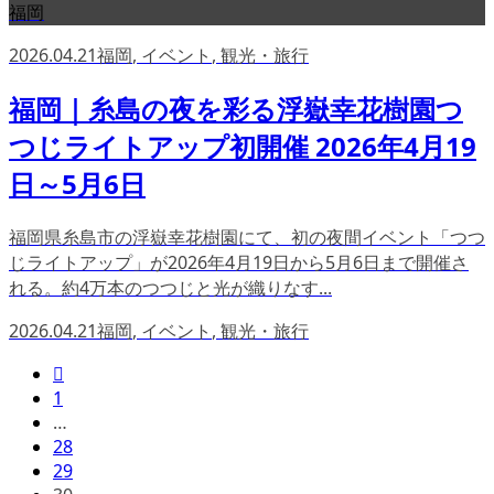
福岡
2026.04.21
福岡
,
イベント
,
観光・旅行
福岡｜糸島の夜を彩る浮嶽幸花樹園つ
つじライトアップ初開催 2026年4月19
日～5月6日
福岡県糸島市の浮嶽幸花樹園にて、初の夜間イベント「つつ
じライトアップ」が2026年4月19日から5月6日まで開催さ
れる。約4万本のつつじと光が織りなす...
2026.04.21
福岡
,
イベント
,
観光・旅行

1
…
28
29