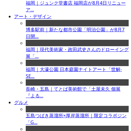
福岡｜ジュンク堂書店 福岡店が8月4日リニュー
ア...
アート・デザイン
博多駅前｜新たな都市公園「明治公園」が8月7
日開...
福岡｜現代美術家・政田武史さんのドローイング
展「...
福岡｜大濠公園 日本庭園ナイトアート「世解-
SE...
長崎・五島｜てとば美術館で「土屋未久 個展
『よる...
グルメ
五島つばき蒸溜所×厚岸蒸溜所｜限定コラボジン
「G...