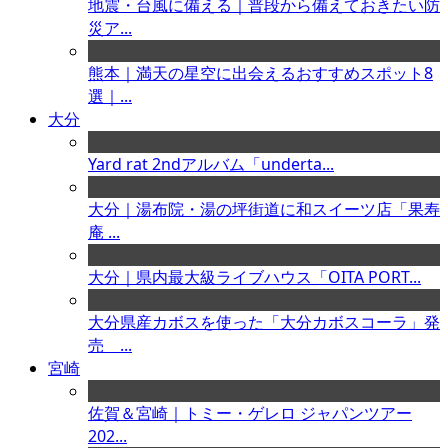
地震・台風に備える｜普段から備えておきたい防
災ア...
熊本｜満天の星空に出会えるおすすめスポット8
選｜...
大分
Yard rat 2ndアルバム「underta...
大分｜湯布院・湯の坪街道に和スイーツ店「果寿
庵 ...
大分｜県内最大級ライブハウス「OITA PORT...
大分県産カボスを使った「大分カボスコーラ」発
売 ...
宮崎
佐賀＆宮崎｜トミー・ゲレロ ジャパンツアー
202...