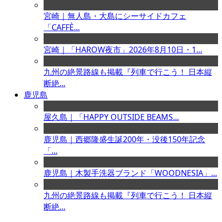
宮崎｜無人島・大島にシーサイドカフェ
「CAFFÈ...
宮崎｜「HAROW夜市」2026年8月10日・1...
九州の絶景路線も掲載『列車で行こう！ 日本縦
断絶...
鹿児島
屋久島｜「HAPPY OUTSIDE BEAMS...
鹿児島｜西郷隆盛生誕200年・没後150年記念
「...
鹿児島｜木製手洗器ブランド「WOODNESIA」...
九州の絶景路線も掲載『列車で行こう！ 日本縦
断絶...