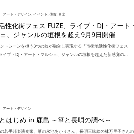
アート・デザイン
,
イベント
,
佐賀
,
音楽
活性化街フェス FUZE、ライブ・DJ・アート
ェ、ジャンルの垣根を超え9月9日開催
ントシーンを担う3つの核が融合し実現する「市街地活性化街フェス
。 ライブ・DJ・アート・マルシェ、ジャンルの垣根を超えた新感覚の...
アート・デザイン
とはじめ in 鹿島 ～箏と長唄の調べ～
身の若手邦楽演奏家、箏の永池あかりさん、長唄三味線の林万里子さん