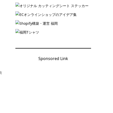
ト
Sponsored Link
街