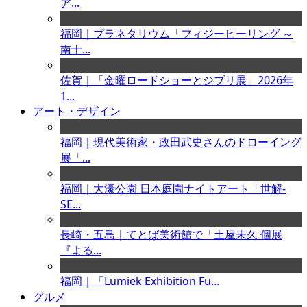
ア...
福岡｜プラネタリウム「フィジーヒーリング ～
南十...
佐賀｜「金曜ロードショーとジブリ展」2026年
1...
アート・デザイン
福岡｜現代美術家・政田武史さんのドローイング
展「...
福岡｜大濠公園 日本庭園ナイトアート「世解-
SE...
長崎・五島｜てとば美術館で「土屋未久 個展
『よる...
福岡｜「Lumiek Exhibition Fu...
グルメ