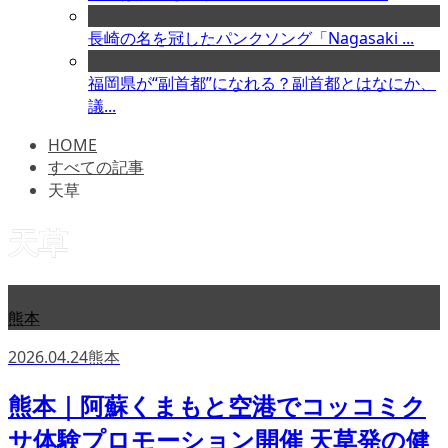
長崎の名を冠したパンクソング「Nagasaki ...
福岡県が“副首都”になれる？副首都とはなにか、
議...
HOME
すべての記事
天草
天草
熊本
2026.04.24
熊本
熊本｜阿蘇くまもと空港でコッコミク
サ体験プロモーション開催 天草発の健