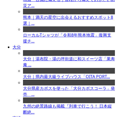
災ア...
熊本｜満天の星空に出会えるおすすめスポット8
選｜...
ローカルTシャツが「令和8年熊本地震」復興支
援チ...
大分
大分｜湯布院・湯の坪街道に和スイーツ店「果寿
庵 ...
大分｜県内最大級ライブハウス「OITA PORT...
大分県産カボスを使った「大分カボスコーラ」発
売 ...
九州の絶景路線も掲載『列車で行こう！ 日本縦
断絶...