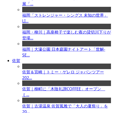
展「...
福岡「ストレンジャー・シングス 未知の世界」
LI...
福岡・柳川｜高座椅子で楽しむ夜の貸切川下りが
登場...
福岡｜大濠公園 日本庭園ナイトアート「世解-
SE...
佐賀
佐賀＆宮崎｜トミー・ゲレロ ジャパンツアー
202...
佐賀｜柳町に「木陰礼讃COFFEE」オープン
ミ...
佐賀｜古湯温泉 佐賀風雅で「大人の夏祭り」を
20...