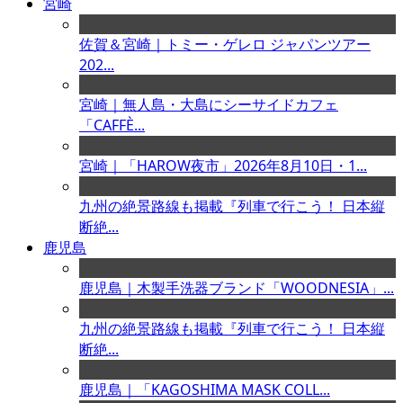
宮崎
佐賀＆宮崎｜トミー・ゲレロ ジャパンツアー
202...
宮崎｜無人島・大島にシーサイドカフェ
「CAFFÈ...
宮崎｜「HAROW夜市」2026年8月10日・1...
九州の絶景路線も掲載『列車で行こう！ 日本縦
断絶...
鹿児島
鹿児島｜木製手洗器ブランド「WOODNESIA」...
九州の絶景路線も掲載『列車で行こう！ 日本縦
断絶...
鹿児島｜「KAGOSHIMA MASK COLL...