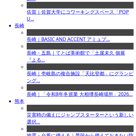
佐賀｜佐賀大学にコワーキングスペース「POP
U...
長崎
長崎｜BASIC AND ACCENT アミュプ...
長崎・五島｜てとば美術館で「土屋未久 個展
『よる...
長崎｜壱岐島の複合施設「天比登都」にグランピ
ング...
長崎｜「令和8年冬巡業 大相撲長崎場所」2026...
熊本
災害時の備えにジャンプスターターという新しい
選択...
地震・台風に備える｜普段から備えておきたい防