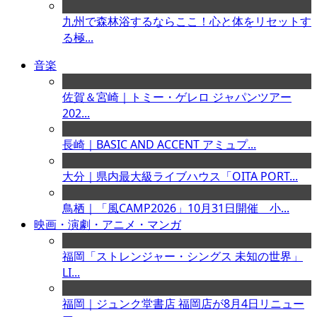
九州で森林浴するならここ！心と体をリセットす
る極...
音楽
佐賀＆宮崎｜トミー・ゲレロ ジャパンツアー
202...
長崎｜BASIC AND ACCENT アミュプ...
大分｜県内最大級ライブハウス「OITA PORT...
鳥栖｜「風CAMP2026」10月31日開催 小...
映画・演劇・アニメ・マンガ
福岡「ストレンジャー・シングス 未知の世界」
LI...
福岡｜ジュンク堂書店 福岡店が8月4日リニュー