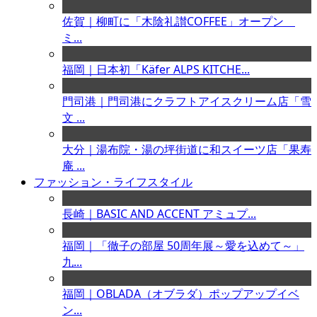
佐賀｜柳町に「木陰礼讃COFFEE」オープン
ミ...
福岡｜日本初「Käfer ALPS KITCHE...
門司港｜門司港にクラフトアイスクリーム店「雪
文 ...
大分｜湯布院・湯の坪街道に和スイーツ店「果寿
庵 ...
ファッション・ライフスタイル
長崎｜BASIC AND ACCENT アミュプ...
福岡｜「徹子の部屋 50周年展～愛を込めて～」
九...
福岡｜OBLADA（オブラダ）ポップアップイベ
ン...