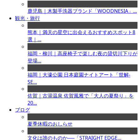
鹿児島｜木製手洗器ブランド「WOODNESIA」...
観光・旅行
熊本｜満天の星空に出会えるおすすめスポット8
選｜...
福岡・柳川｜高座椅子で楽しむ夜の貸切川下りが
登場...
福岡｜大濠公園 日本庭園ナイトアート「世解-
SE...
佐賀｜古湯温泉 佐賀風雅で「大人の夏祭り」を
20...
ブログ
夏季休暇のおしらせ
文化は誰のものか──「STRAIGHT EDGE...