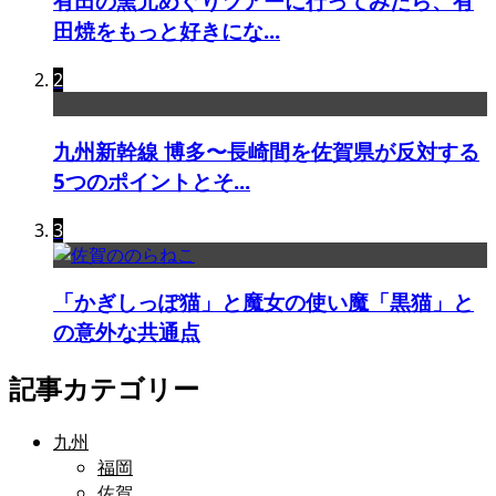
有田の窯元めぐりツアーに行ってみたら、有
田焼をもっと好きにな...
2
九州新幹線 博多〜長崎間を佐賀県が反対する
5つのポイントとそ...
3
「かぎしっぽ猫」と魔女の使い魔「黒猫」と
の意外な共通点
記事カテゴリー
九州
福岡
佐賀