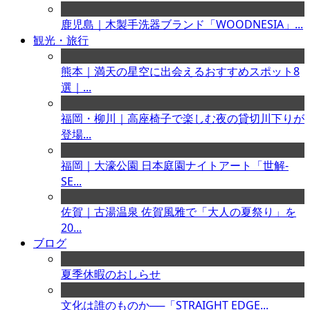
鹿児島｜木製手洗器ブランド「WOODNESIA」...
観光・旅行
熊本｜満天の星空に出会えるおすすめスポット8
選｜...
福岡・柳川｜高座椅子で楽しむ夜の貸切川下りが
登場...
福岡｜大濠公園 日本庭園ナイトアート「世解-
SE...
佐賀｜古湯温泉 佐賀風雅で「大人の夏祭り」を
20...
ブログ
夏季休暇のおしらせ
文化は誰のものか──「STRAIGHT EDGE...