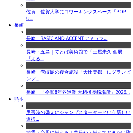
佐賀｜佐賀大学にコワーキングスペース「POP
U...
長崎
長崎｜BASIC AND ACCENT アミュプ...
長崎・五島｜てとば美術館で「土屋未久 個展
『よる...
長崎｜壱岐島の複合施設「天比登都」にグランピ
ング...
長崎｜「令和8年冬巡業 大相撲長崎場所」2026...
熊本
災害時の備えにジャンプスターターという新しい
選択...
地震・台風に備える｜普段から備えておきたい防