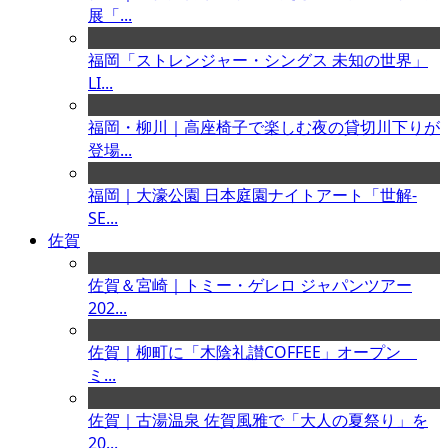
展「...
福岡「ストレンジャー・シングス 未知の世界」
LI...
福岡・柳川｜高座椅子で楽しむ夜の貸切川下りが
登場...
福岡｜大濠公園 日本庭園ナイトアート「世解-
SE...
佐賀
佐賀＆宮崎｜トミー・ゲレロ ジャパンツアー
202...
佐賀｜柳町に「木陰礼讃COFFEE」オープン
ミ...
佐賀｜古湯温泉 佐賀風雅で「大人の夏祭り」を
20...