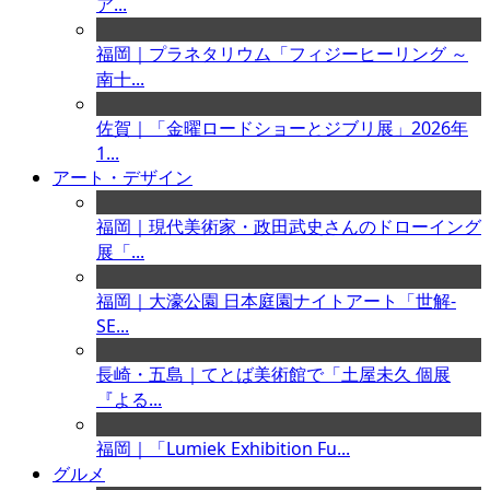
ア...
福岡｜プラネタリウム「フィジーヒーリング ～
南十...
佐賀｜「金曜ロードショーとジブリ展」2026年
1...
アート・デザイン
福岡｜現代美術家・政田武史さんのドローイング
展「...
福岡｜大濠公園 日本庭園ナイトアート「世解-
SE...
長崎・五島｜てとば美術館で「土屋未久 個展
『よる...
福岡｜「Lumiek Exhibition Fu...
グルメ