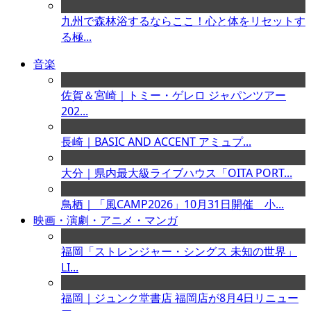
九州で森林浴するならここ！心と体をリセットす
る極...
音楽
佐賀＆宮崎｜トミー・ゲレロ ジャパンツアー
202...
長崎｜BASIC AND ACCENT アミュプ...
大分｜県内最大級ライブハウス「OITA PORT...
鳥栖｜「風CAMP2026」10月31日開催 小...
映画・演劇・アニメ・マンガ
福岡「ストレンジャー・シングス 未知の世界」
LI...
福岡｜ジュンク堂書店 福岡店が8月4日リニュー