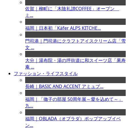
佐賀｜柳町に「木陰礼讃COFFEE」オープン
ミ...
福岡｜日本初「Käfer ALPS KITCHE...
門司港｜門司港にクラフトアイスクリーム店「雪
文 ...
大分｜湯布院・湯の坪街道に和スイーツ店「果寿
庵 ...
ファッション・ライフスタイル
長崎｜BASIC AND ACCENT アミュプ...
福岡｜「徹子の部屋 50周年展～愛を込めて～」
九...
福岡｜OBLADA（オブラダ）ポップアップイベ
ン...