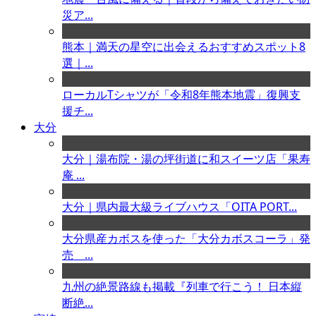
災ア...
熊本｜満天の星空に出会えるおすすめスポット8
選｜...
ローカルTシャツが「令和8年熊本地震」復興支
援チ...
大分
大分｜湯布院・湯の坪街道に和スイーツ店「果寿
庵 ...
大分｜県内最大級ライブハウス「OITA PORT...
大分県産カボスを使った「大分カボスコーラ」発
売 ...
九州の絶景路線も掲載『列車で行こう！ 日本縦
断絶...