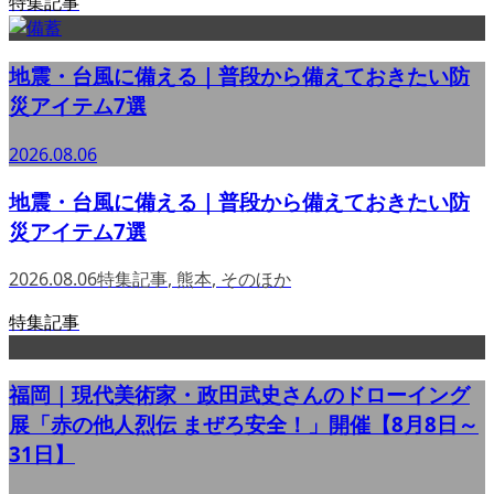
特集記事
地震・台風に備える｜普段から備えておきたい防
災アイテム7選
2026.08.06
地震・台風に備える｜普段から備えておきたい防
災アイテム7選
2026.08.06
特集記事
,
熊本
,
そのほか
特集記事
福岡｜現代美術家・政田武史さんのドローイング
展「赤の他人烈伝 まぜろ安全！」開催【8月8日～
31日】