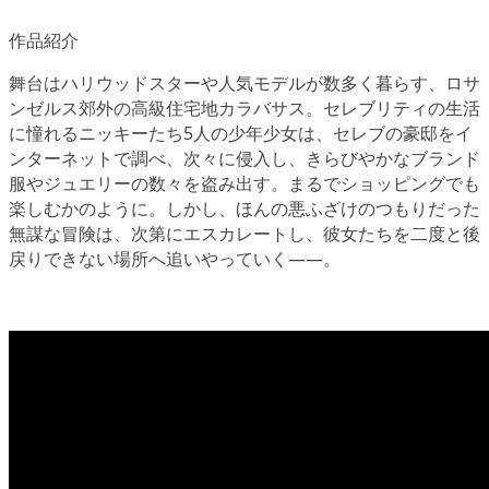
作品紹介
舞台はハリウッドスターや人気モデルが数多く暮らす、ロサ
ンゼルス郊外の高級住宅地カラバサス。セレブリティの生活
に憧れるニッキーたち5人の少年少女は、セレブの豪邸をイ
ンターネットで調べ、次々に侵入し、きらびやかなブランド
服やジュエリーの数々を盗み出す。まるでショッピングでも
楽しむかのように。しかし、ほんの悪ふざけのつもりだった
無謀な冒険は、次第にエスカレートし、彼女たちを二度と後
戻りできない場所へ追いやっていく――。