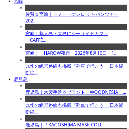
宮崎
佐賀＆宮崎｜トミー・ゲレロ ジャパンツアー
202...
宮崎｜無人島・大島にシーサイドカフェ
「CAFFÈ...
宮崎｜「HAROW夜市」2026年8月10日・1...
九州の絶景路線も掲載『列車で行こう！ 日本縦
断絶...
鹿児島
鹿児島｜木製手洗器ブランド「WOODNESIA」...
九州の絶景路線も掲載『列車で行こう！ 日本縦
断絶...
鹿児島｜「KAGOSHIMA MASK COLL...