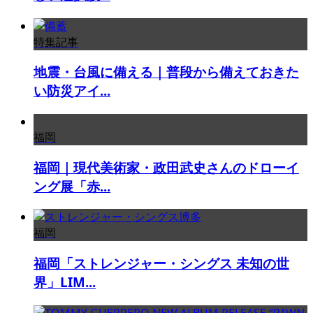
特集記事
地震・台風に備える｜普段から備えておきた
い防災アイ...
福岡
福岡｜現代美術家・政田武史さんのドローイ
ング展「赤...
福岡
福岡「ストレンジャー・シングス 未知の世
界」LIM...