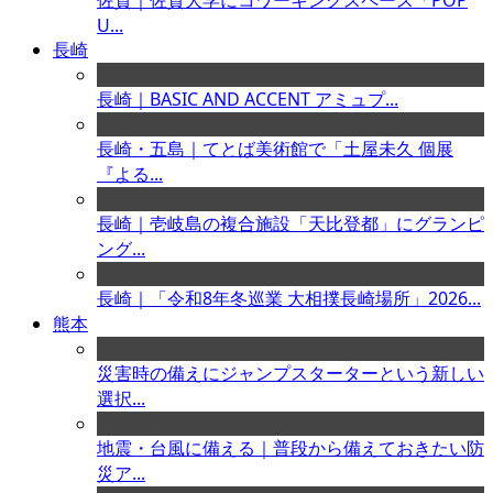
佐賀｜佐賀大学にコワーキングスペース「POP
U...
長崎
長崎｜BASIC AND ACCENT アミュプ...
長崎・五島｜てとば美術館で「土屋未久 個展
『よる...
長崎｜壱岐島の複合施設「天比登都」にグランピ
ング...
長崎｜「令和8年冬巡業 大相撲長崎場所」2026...
熊本
災害時の備えにジャンプスターターという新しい
選択...
地震・台風に備える｜普段から備えておきたい防
災ア...