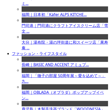
ミ...
福岡｜日本初「Käfer ALPS KITCHE...
門司港｜門司港にクラフトアイスクリーム店「雪
文 ...
大分｜湯布院・湯の坪街道に和スイーツ店「果寿
庵 ...
ファッション・ライフスタイル
長崎｜BASIC AND ACCENT アミュプ...
福岡｜「徹子の部屋 50周年展～愛を込めて～」
九...
福岡｜OBLADA（オブラダ）ポップアップイベ
ン...
鹿児島｜木製手洗器ブランド「WOODNESIA」...