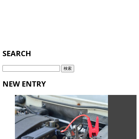
SEARCH
検
索:
NEW ENTRY