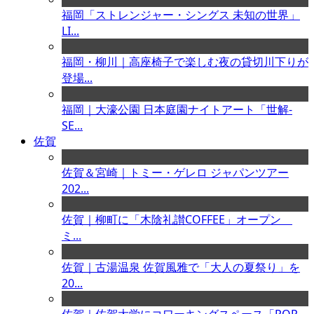
福岡「ストレンジャー・シングス 未知の世界」
LI...
福岡・柳川｜高座椅子で楽しむ夜の貸切川下りが
登場...
福岡｜大濠公園 日本庭園ナイトアート「世解-
SE...
佐賀
佐賀＆宮崎｜トミー・ゲレロ ジャパンツアー
202...
佐賀｜柳町に「木陰礼讃COFFEE」オープン
ミ...
佐賀｜古湯温泉 佐賀風雅で「大人の夏祭り」を
20...