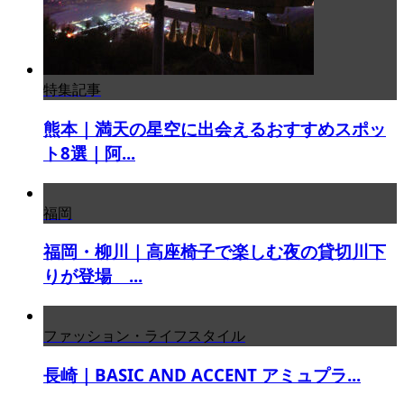
特集記事
熊本｜満天の星空に出会えるおすすめスポッ
ト8選｜阿...
福岡
福岡・柳川｜高座椅子で楽しむ夜の貸切川下
りが登場 ...
ファッション・ライフスタイル
長崎｜BASIC AND ACCENT アミュプラ...