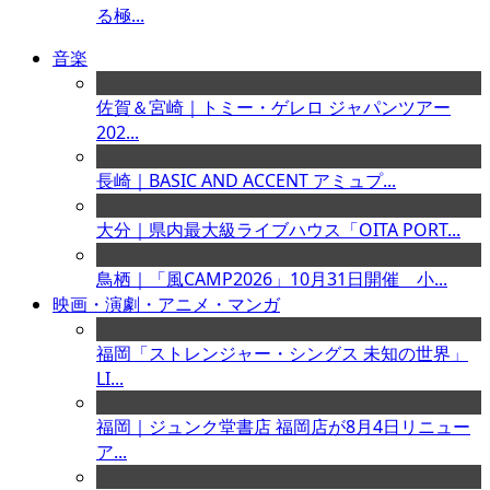
る極...
音楽
佐賀＆宮崎｜トミー・ゲレロ ジャパンツアー
202...
長崎｜BASIC AND ACCENT アミュプ...
大分｜県内最大級ライブハウス「OITA PORT...
鳥栖｜「風CAMP2026」10月31日開催 小...
映画・演劇・アニメ・マンガ
福岡「ストレンジャー・シングス 未知の世界」
LI...
福岡｜ジュンク堂書店 福岡店が8月4日リニュー
ア...