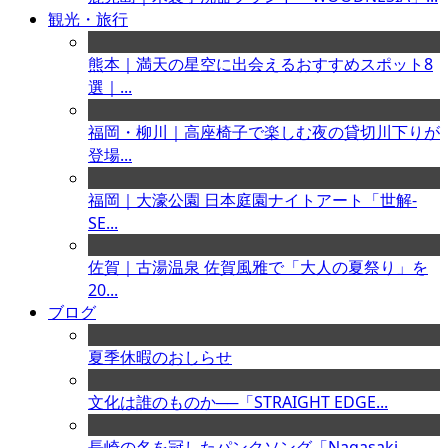
観光・旅行
熊本｜満天の星空に出会えるおすすめスポット8
選｜...
福岡・柳川｜高座椅子で楽しむ夜の貸切川下りが
登場...
福岡｜大濠公園 日本庭園ナイトアート「世解-
SE...
佐賀｜古湯温泉 佐賀風雅で「大人の夏祭り」を
20...
ブログ
夏季休暇のおしらせ
文化は誰のものか──「STRAIGHT EDGE...
長崎の名を冠したパンクソング「Nagasaki ...