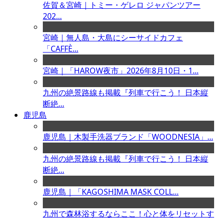
佐賀＆宮崎｜トミー・ゲレロ ジャパンツアー
202...
宮崎｜無人島・大島にシーサイドカフェ
「CAFFÈ...
宮崎｜「HAROW夜市」2026年8月10日・1...
九州の絶景路線も掲載『列車で行こう！ 日本縦
断絶...
鹿児島
鹿児島｜木製手洗器ブランド「WOODNESIA」...
九州の絶景路線も掲載『列車で行こう！ 日本縦
断絶...
鹿児島｜「KAGOSHIMA MASK COLL...
九州で森林浴するならここ！心と体をリセットす