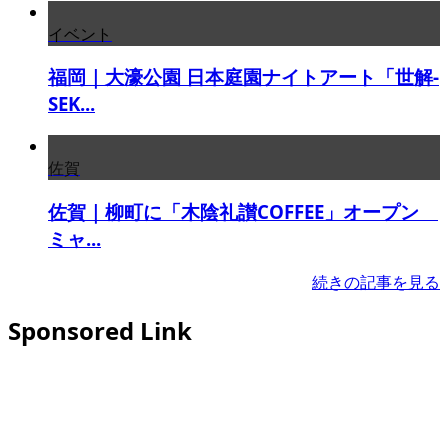
イベント
福岡｜大濠公園 日本庭園ナイトアート「世解-
SEK...
佐賀
佐賀｜柳町に「木陰礼讃COFFEE」オープン
ミャ...
続きの記事を見る
Sponsored Link