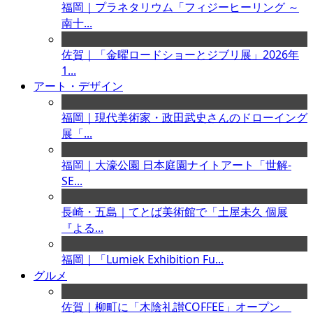
福岡｜プラネタリウム「フィジーヒーリング ～
南十...
佐賀｜「金曜ロードショーとジブリ展」2026年
1...
アート・デザイン
福岡｜現代美術家・政田武史さんのドローイング
展「...
福岡｜大濠公園 日本庭園ナイトアート「世解-
SE...
長崎・五島｜てとば美術館で「土屋未久 個展
『よる...
福岡｜「Lumiek Exhibition Fu...
グルメ
佐賀｜柳町に「木陰礼讃COFFEE」オープン