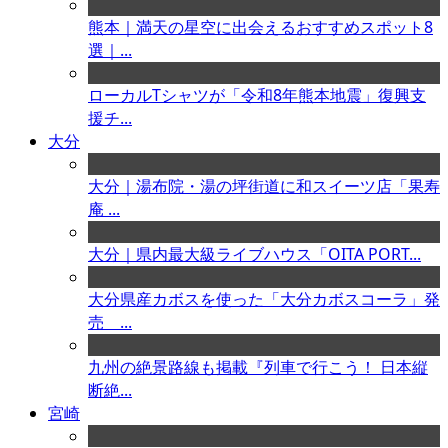
熊本｜満天の星空に出会えるおすすめスポット8
選｜...
ローカルTシャツが「令和8年熊本地震」復興支
援チ...
大分
大分｜湯布院・湯の坪街道に和スイーツ店「果寿
庵 ...
大分｜県内最大級ライブハウス「OITA PORT...
大分県産カボスを使った「大分カボスコーラ」発
売 ...
九州の絶景路線も掲載『列車で行こう！ 日本縦
断絶...
宮崎