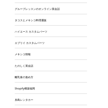
グループレッスンのオンライン英会話
タコスとメキシコ料理通販
ハイエース カスタムパーツ
エブリイ カスタムパーツ
メキシコ情報
たのしく英会話
離乳食の進め方
Shopify構築福岡
糸島レンタカー