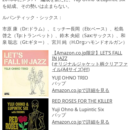
を結成、その勢いは止まらない。
ルパンティック・シックス：
市原 康（Dr:ドラム）、ミッチー長岡（Eb:ベース）、松島
啓之（Tp:トランペット）、鈴木 央紹（Sax:サックス）、和
泉 聡志（Gt:ギター）、宮川 純（H.Org:ハモンドオルガン）
【Amazon.co.jp限定】LET’S FALL
IN JAZZ
(オリジナルジャケット柄クリアファ
イル(A4サイズ)付)
YUJI OHNO TRIO
バップ
Amazon.co.jpで詳細を見る
RED ROSES FOR THE KILLER
Yuji Ohno & Lupintic Six
バップ
Amazon.co.jpで詳細を見る