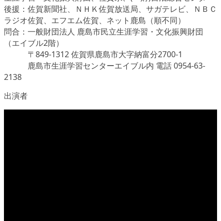
後援：佐賀新聞社、ＮＨＫ佐賀放送局、サガテレビ、ＮＢＣ
ラジオ佐賀、エフエム佐賀、ネット鹿島（順不同）
問合：一般財団法人 鹿島市民立生涯学習・文化振興財団
（エイブル2階）
〒849-1312 佐賀県鹿島市大字納富分2700-1
鹿島市生涯学習センターエイブル内 電話 0954-63-
2138
出演者