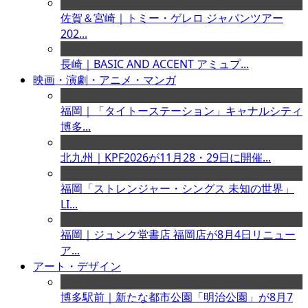
佐賀＆宮崎｜トミー・ゲレロ ジャパンツアー
202...
長崎｜BASIC AND ACCENT アミュプ...
映画・演劇・アニメ・マンガ
福岡｜「タイトーステーション」キャナルシティ
博多...
北九州｜KPF2026が11月28・29日に開催...
福岡「ストレンジャー・シングス 未知の世界」
LI...
福岡｜ジュンク堂書店 福岡店が8月4日リニュー
ア...
アート・デザイン
博多駅前｜新たな都市公園「明治公園」が8月7