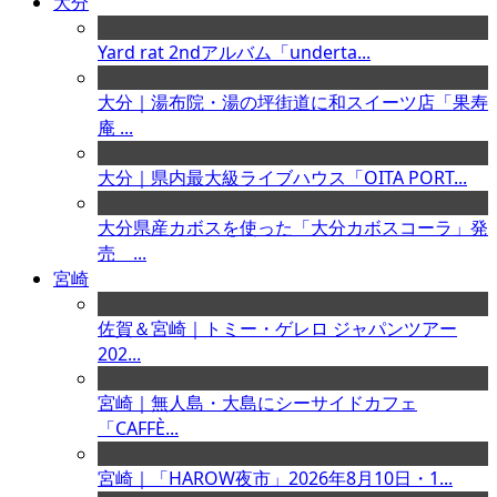
大分
Yard rat 2ndアルバム「underta...
大分｜湯布院・湯の坪街道に和スイーツ店「果寿
庵 ...
大分｜県内最大級ライブハウス「OITA PORT...
大分県産カボスを使った「大分カボスコーラ」発
売 ...
宮崎
佐賀＆宮崎｜トミー・ゲレロ ジャパンツアー
202...
宮崎｜無人島・大島にシーサイドカフェ
「CAFFÈ...
宮崎｜「HAROW夜市」2026年8月10日・1...