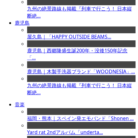
九州の絶景路線も掲載『列車で行こう！ 日本縦
断絶...
鹿児島
屋久島｜「HAPPY OUTSIDE BEAMS...
鹿児島｜西郷隆盛生誕200年・没後150年記念
「...
鹿児島｜木製手洗器ブランド「WOODNESIA」...
九州の絶景路線も掲載『列車で行こう！ 日本縦
断絶...
音楽
福岡・熊本｜スペイン発エモバンド「Shonen ...
Yard rat 2ndアルバム「underta...