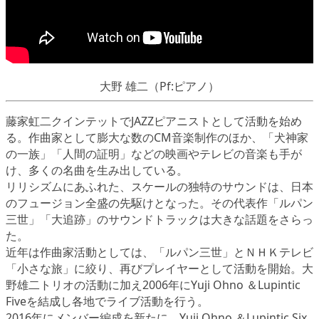
大野 雄二（Pf:ピアノ）
藤家虹二クインテットでJAZZピアニストとして活動を始め
る。作曲家として膨大な数のCM音楽制作のほか、「犬神家
の一族」「人間の証明」などの映画やテレビの音楽も手が
け、多くの名曲を生み出している。
リリシズムにあふれた、スケールの独特のサウンドは、日本
のフュージョン全盛の先駆けとなった。その代表作「ルパン
三世」「大追跡」のサウンドトラックは大きな話題をさらっ
た。
近年は作曲家活動としては、「ルパン三世」とＮＨＫテレビ
「小さな旅」に絞り、再びプレイヤーとして活動を開始。大
野雄二トリオの活動に加え2006年にYuji Ohno ＆Lupintic
Fiveを結成し各地でライブ活動を行う。
2016年にメンバー編成を新たに、Yuji Ohno ＆Lupintic Six