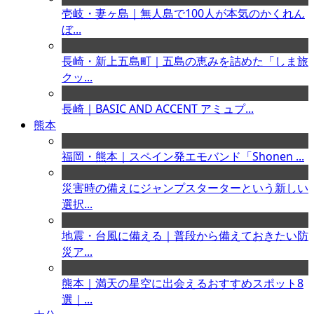
壱岐・妻ヶ島｜無人島で100人が本気のかくれん
ぼ...
長崎・新上五島町｜五島の恵みを詰めた「しま旅
クッ...
長崎｜BASIC AND ACCENT アミュプ...
熊本
福岡・熊本｜スペイン発エモバンド「Shonen ...
災害時の備えにジャンプスターターという新しい
選択...
地震・台風に備える｜普段から備えておきたい防
災ア...
熊本｜満天の星空に出会えるおすすめスポット8
選｜...