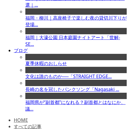
選｜...
福岡・柳川｜高座椅子で楽しむ夜の貸切川下りが
登場...
福岡｜大濠公園 日本庭園ナイトアート「世解-
SE...
ブログ
夏季休暇のおしらせ
文化は誰のものか──「STRAIGHT EDGE...
長崎の名を冠したパンクソング「Nagasaki ...
福岡県が“副首都”になれる？副首都とはなにか、
議...
HOME
すべての記事