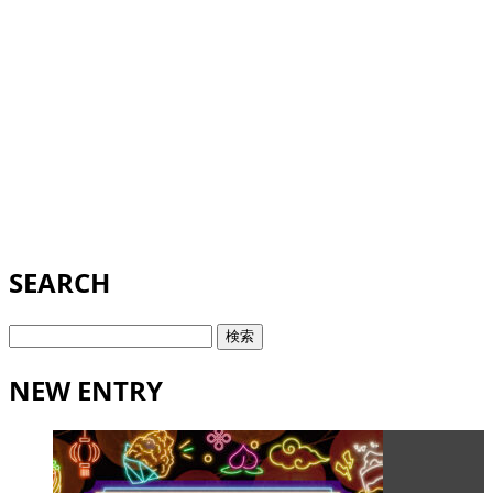
SEARCH
検
索:
NEW ENTRY