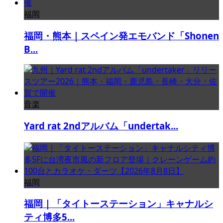
福岡
福岡・熊本｜スペイン発エモバンド「Shonen
B...
音楽
Yard rat 2ndアルバム「undertak...
福岡
福岡｜「タイトーステーション」キャナルシ
ティ博多5...