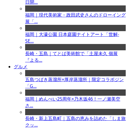
日開...
福岡｜現代美術家・政田武史さんのドローイング
展「...
福岡｜大濠公園 日本庭園ナイトアート「世解-
SE...
長崎・五島｜てとば美術館で「土屋未久 個展
『よる...
グルメ
五島つばき蒸溜所×厚岸蒸溜所｜限定コラボジン
「G...
福岡｜めんべい25周年×乃木坂46！一ノ瀬美空
さ...
長崎・新上五島町｜五島の恵みを詰めた「しま旅
クッ...