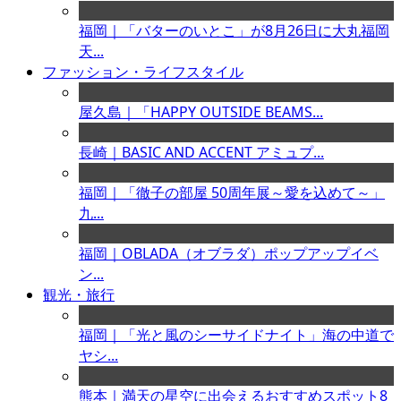
福岡｜「バターのいとこ」が8月26日に大丸福岡
天...
ファッション・ライフスタイル
屋久島｜「HAPPY OUTSIDE BEAMS...
長崎｜BASIC AND ACCENT アミュプ...
福岡｜「徹子の部屋 50周年展～愛を込めて～」
九...
福岡｜OBLADA（オブラダ）ポップアップイベ
ン...
観光・旅行
福岡｜「光と風のシーサイドナイト」海の中道で
ヤシ...
熊本｜満天の星空に出会えるおすすめスポット8