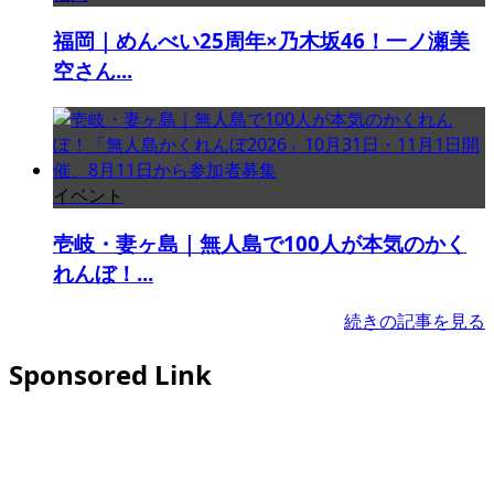
福岡｜めんべい25周年×乃木坂46！一ノ瀬美
空さん...
イベント
壱岐・妻ヶ島｜無人島で100人が本気のかく
れんぼ！...
続きの記事を見る
Sponsored Link