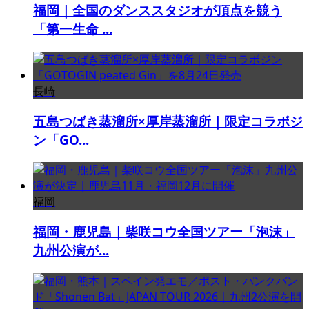
福岡｜全国のダンススタジオが頂点を競う
「第一生命 ...
長崎
五島つばき蒸溜所×厚岸蒸溜所｜限定コラボジ
ン「GO...
福岡
福岡・鹿児島｜柴咲コウ全国ツアー「泡沫」
九州公演が...