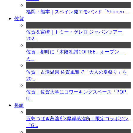
福岡・熊本｜スペイン発エモバンド「Shonen ...
佐賀
佐賀＆宮崎｜トミー・ゲレロ ジャパンツアー
202...
佐賀｜柳町に「木陰礼讃COFFEE」オープン
ミ...
佐賀｜古湯温泉 佐賀風雅で「大人の夏祭り」を
20...
佐賀｜佐賀大学にコワーキングスペース「POP
U...
長崎
五島つばき蒸溜所×厚岸蒸溜所｜限定コラボジン
「G...