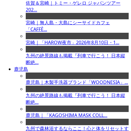
佐賀＆宮崎｜トミー・ゲレロ ジャパンツアー
202...
宮崎｜無人島・大島にシーサイドカフェ
「CAFFÈ...
宮崎｜「HAROW夜市」2026年8月10日・1...
九州の絶景路線も掲載『列車で行こう！ 日本縦
断絶...
鹿児島
鹿児島｜木製手洗器ブランド「WOODNESIA」...
九州の絶景路線も掲載『列車で行こう！ 日本縦
断絶...
鹿児島｜「KAGOSHIMA MASK COLL...
九州で森林浴するならここ！心と体をリセットす