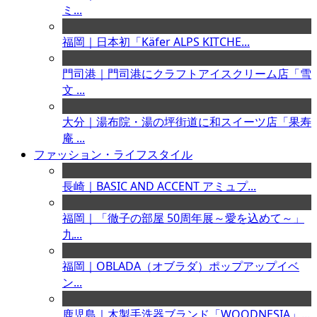
ミ...
福岡｜日本初「Käfer ALPS KITCHE...
門司港｜門司港にクラフトアイスクリーム店「雪
文 ...
大分｜湯布院・湯の坪街道に和スイーツ店「果寿
庵 ...
ファッション・ライフスタイル
長崎｜BASIC AND ACCENT アミュプ...
福岡｜「徹子の部屋 50周年展～愛を込めて～」
九...
福岡｜OBLADA（オブラダ）ポップアップイベ
ン...
鹿児島｜木製手洗器ブランド「WOODNESIA」...