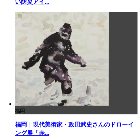
い防災アイ...
福岡
福岡｜現代美術家・政田武史さんのドローイ
ング展「赤...