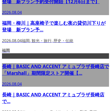
登場 新プラン予約受付開始【12月6日まで】
2026.08.04
福岡・柳川｜高座椅子で楽しむ夜の貸切川下りが
登場 新プラン予...
2026.08.04
福岡
,
観光・旅行
,
歴史・伝統
福岡
長崎｜BASIC AND ACCENT アミュプラザ長崎店で
「Marshall」期間限定ストア開催【...
2026.08.04
長崎｜BASIC AND ACCENT アミュプラザ長崎店
で...