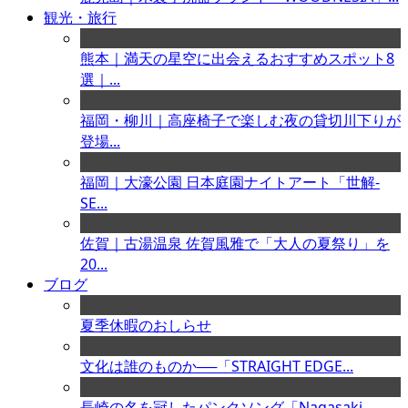
観光・旅行
熊本｜満天の星空に出会えるおすすめスポット8
選｜...
福岡・柳川｜高座椅子で楽しむ夜の貸切川下りが
登場...
福岡｜大濠公園 日本庭園ナイトアート「世解-
SE...
佐賀｜古湯温泉 佐賀風雅で「大人の夏祭り」を
20...
ブログ
夏季休暇のおしらせ
文化は誰のものか──「STRAIGHT EDGE...
長崎の名を冠したパンクソング「Nagasaki ...