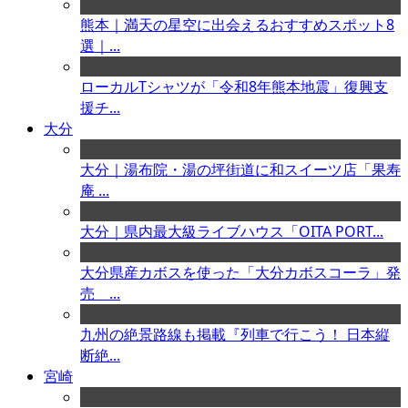
熊本｜満天の星空に出会えるおすすめスポット8
選｜...
ローカルTシャツが「令和8年熊本地震」復興支
援チ...
大分
大分｜湯布院・湯の坪街道に和スイーツ店「果寿
庵 ...
大分｜県内最大級ライブハウス「OITA PORT...
大分県産カボスを使った「大分カボスコーラ」発
売 ...
九州の絶景路線も掲載『列車で行こう！ 日本縦
断絶...
宮崎