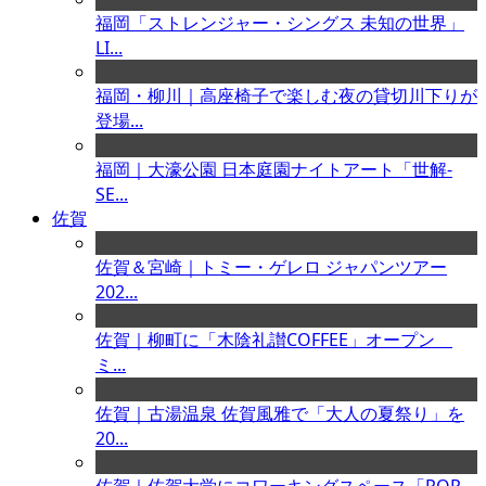
福岡「ストレンジャー・シングス 未知の世界」
LI...
福岡・柳川｜高座椅子で楽しむ夜の貸切川下りが
登場...
福岡｜大濠公園 日本庭園ナイトアート「世解-
SE...
佐賀
佐賀＆宮崎｜トミー・ゲレロ ジャパンツアー
202...
佐賀｜柳町に「木陰礼讃COFFEE」オープン
ミ...
佐賀｜古湯温泉 佐賀風雅で「大人の夏祭り」を
20...