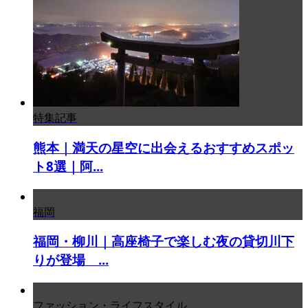
特集記事
熊本｜満天の星空に出会えるおすすめスポッ
ト8選｜阿...
福岡
福岡・柳川｜高座椅子で楽しむ夜の貸切川下
りが登場 ...
ファッション・ライフスタイル