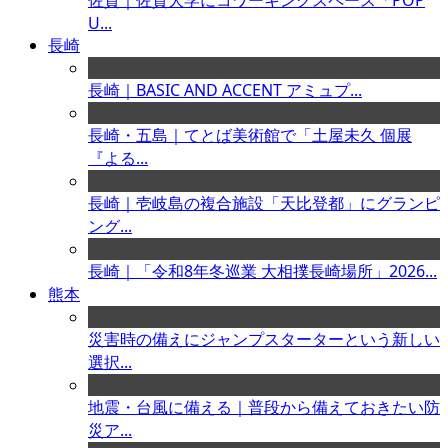
佐賀｜佐賀大学にコワーキングスペース「POP
U...
長崎
長崎｜BASIC AND ACCENT アミュプ...
長崎・五島｜てとば美術館で「土屋未久 個展
『よる...
長崎｜壱岐島の複合施設「天比登都」にグランピ
ング...
長崎｜「令和8年冬巡業 大相撲長崎場所」2026...
熊本
災害時の備えにジャンプスターターという新しい
選択...
地震・台風に備える｜普段から備えておきたい防
災ア...