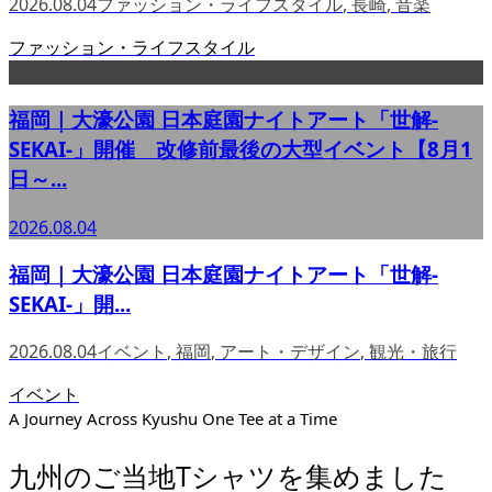
2026.08.04
ファッション・ライフスタイル
,
長崎
,
音楽
ファッション・ライフスタイル
福岡｜大濠公園 日本庭園ナイトアート「世解-
SEKAI-」開催 改修前最後の大型イベント【8月1
日～...
2026.08.04
福岡｜大濠公園 日本庭園ナイトアート「世解-
SEKAI-」開...
2026.08.04
イベント
,
福岡
,
アート・デザイン
,
観光・旅行
イベント
A Journey Across Kyushu One Tee at a Time
九州のご当地Tシャツを集めました