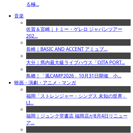
る極...
音楽
佐賀＆宮崎｜トミー・ゲレロ ジャパンツアー
202...
長崎｜BASIC AND ACCENT アミュプ...
大分｜県内最大級ライブハウス「OITA PORT...
鳥栖｜「風CAMP2026」10月31日開催 小...
映画・演劇・アニメ・マンガ
福岡「ストレンジャー・シングス 未知の世界」
LI...
福岡｜ジュンク堂書店 福岡店が8月4日リニュー
ア...