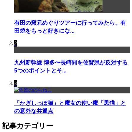
有田の窯元めぐりツアーに行ってみたら、有
田焼をもっと好きにな...
2
九州新幹線 博多〜長崎間を佐賀県が反対する
5つのポイントとそ...
3
「かぎしっぽ猫」と魔女の使い魔「黒猫」と
の意外な共通点
記事カテゴリー