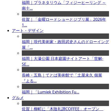
福岡｜プラネタリウム「フィジーヒーリング ～
南十...
佐賀｜「金曜ロードショーとジブリ展」2026年
1...
アート・デザイン
福岡｜現代美術家・政田武史さんのドローイング
展「...
福岡｜大濠公園 日本庭園ナイトアート「世解-
SE...
長崎・五島｜てとば美術館で「土屋未久 個展
『よる...
福岡｜「Lumiek Exhibition Fu...
グルメ
佐賀｜柳町に「木陰礼讃COFFEE」オープン