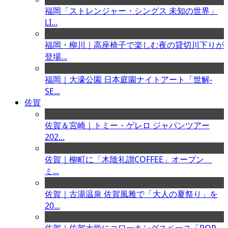
福岡「ストレンジャー・シングス 未知の世界」
LI...
福岡・柳川｜高座椅子で楽しむ夜の貸切川下りが
登場...
福岡｜大濠公園 日本庭園ナイトアート「世解-
SE...
佐賀
佐賀＆宮崎｜トミー・ゲレロ ジャパンツアー
202...
佐賀｜柳町に「木陰礼讃COFFEE」オープン
ミ...
佐賀｜古湯温泉 佐賀風雅で「大人の夏祭り」を
20...