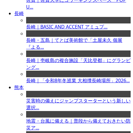
佐賀｜佐賀大学にコワーキングスペース「POP
U...
長崎
長崎｜BASIC AND ACCENT アミュプ...
長崎・五島｜てとば美術館で「土屋未久 個展
『よる...
長崎｜壱岐島の複合施設「天比登都」にグランピ
ング...
長崎｜「令和8年冬巡業 大相撲長崎場所」2026...
熊本
災害時の備えにジャンプスターターという新しい
選択...
地震・台風に備える｜普段から備えておきたい防
災ア...