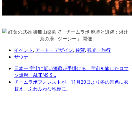
イベント
,
アート・デザイン
,
佐賀
,
観光・旅行
サウナ
日本一 宇宙に近い酒蔵が手掛ける、宇宙を旅したロマ
ン焼酎「ALIENS S...
チームラボフォレストが、11月20日より冬の景色に衣
替え。ふわふわな地形に...