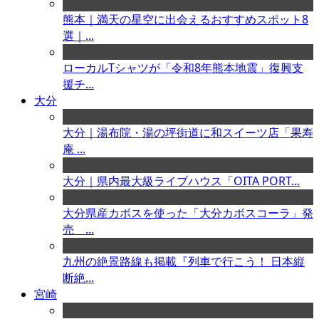
熊本｜満天の星空に出会えるおすすめスポット8
選｜...
ローカルTシャツが「令和8年熊本地震」復興支
援チ...
大分
大分｜湯布院・湯の坪街道に和スイーツ店「果寿
庵 ...
大分｜県内最大級ライブハウス「OITA PORT...
大分県産カボスを使った「大分カボスコーラ」発
売 ...
九州の絶景路線も掲載『列車で行こう！ 日本縦
断絶...
宮崎