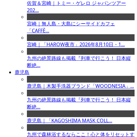
佐賀＆宮崎｜トミー・ゲレロ ジャパンツアー
202...
宮崎｜無人島・大島にシーサイドカフェ
「CAFFÈ...
宮崎｜「HAROW夜市」2026年8月10日・1...
九州の絶景路線も掲載『列車で行こう！ 日本縦
断絶...
鹿児島
鹿児島｜木製手洗器ブランド「WOODNESIA」...
九州の絶景路線も掲載『列車で行こう！ 日本縦
断絶...
鹿児島｜「KAGOSHIMA MASK COLL...
九州で森林浴するならここ！心と体をリセットす