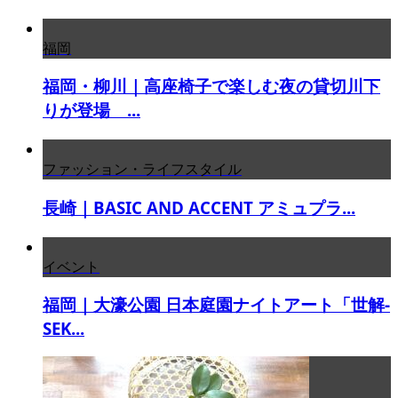
福岡
福岡・柳川｜高座椅子で楽しむ夜の貸切川下
りが登場 ...
ファッション・ライフスタイル
長崎｜BASIC AND ACCENT アミュプラ...
イベント
福岡｜大濠公園 日本庭園ナイトアート「世解-
SEK...