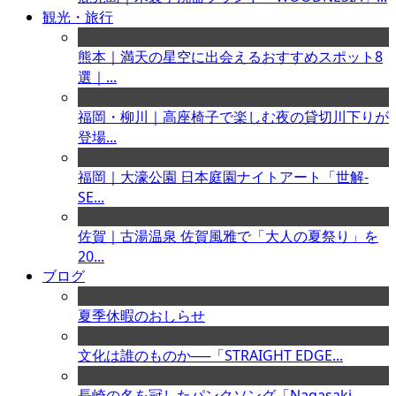
観光・旅行
熊本｜満天の星空に出会えるおすすめスポット8
選｜...
福岡・柳川｜高座椅子で楽しむ夜の貸切川下りが
登場...
福岡｜大濠公園 日本庭園ナイトアート「世解-
SE...
佐賀｜古湯温泉 佐賀風雅で「大人の夏祭り」を
20...
ブログ
夏季休暇のおしらせ
文化は誰のものか──「STRAIGHT EDGE...
長崎の名を冠したパンクソング「Nagasaki ...