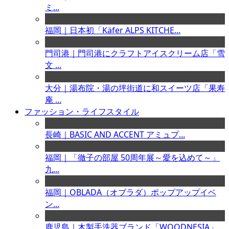
ミ...
福岡｜日本初「Käfer ALPS KITCHE...
門司港｜門司港にクラフトアイスクリーム店「雪
文 ...
大分｜湯布院・湯の坪街道に和スイーツ店「果寿
庵 ...
ファッション・ライフスタイル
長崎｜BASIC AND ACCENT アミュプ...
福岡｜「徹子の部屋 50周年展～愛を込めて～」
九...
福岡｜OBLADA（オブラダ）ポップアップイベ
ン...
鹿児島｜木製手洗器ブランド「WOODNESIA」...