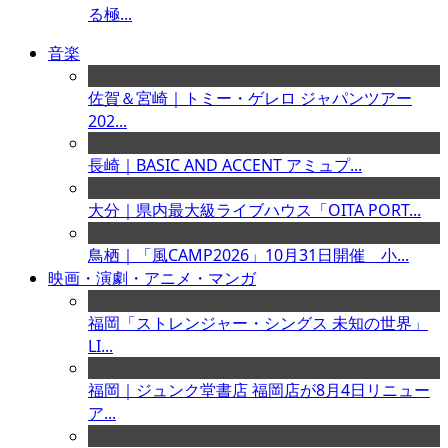
る極...
音楽
佐賀＆宮崎｜トミー・ゲレロ ジャパンツアー
202...
長崎｜BASIC AND ACCENT アミュプ...
大分｜県内最大級ライブハウス「OITA PORT...
鳥栖｜「風CAMP2026」10月31日開催 小...
映画・演劇・アニメ・マンガ
福岡「ストレンジャー・シングス 未知の世界」
LI...
福岡｜ジュンク堂書店 福岡店が8月4日リニュー
ア...