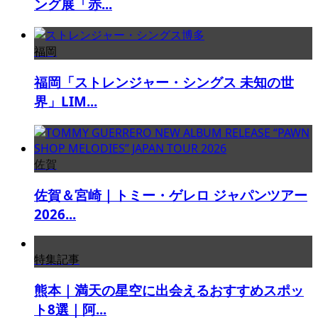
ング展「赤...
福岡
福岡「ストレンジャー・シングス 未知の世
界」LIM...
佐賀
佐賀＆宮崎｜トミー・ゲレロ ジャパンツアー
2026...
特集記事
熊本｜満天の星空に出会えるおすすめスポッ
ト8選｜阿...