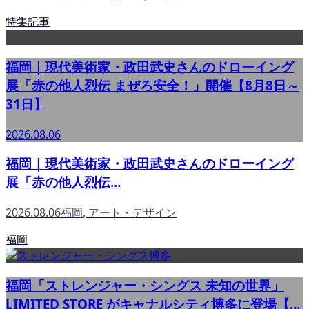
特集記事
福岡｜現代美術家・政田武史さんのドローイング
展「赤の他人烈伝 まぜろ安全！」開催【8月8日～
31日】
2026.08.06
福岡｜現代美術家・政田武史さんのドローイング
展「赤の他人烈伝...
2026.08.06
福岡
,
アート・デザイン
福岡
福岡「ストレンジャー・シングス 未知の世界」
LIMITED STORE がキャナルシティ博多に登場【...