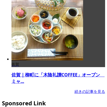
佐賀
佐賀｜柳町に「木陰礼讃COFFEE」オープン
ミャ...
続きの記事を見る
Sponsored Link