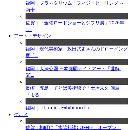
福岡｜プラネタリウム「フィジーヒーリング ～
南十...
佐賀｜「金曜ロードショーとジブリ展」2026年
1...
アート・デザイン
福岡｜現代美術家・政田武史さんのドローイング
展「...
福岡｜大濠公園 日本庭園ナイトアート「世解-
SE...
長崎・五島｜てとば美術館で「土屋未久 個展
『よる...
福岡｜「Lumiek Exhibition Fu...
グルメ
佐賀｜柳町に「木陰礼讃COFFEE」オープン