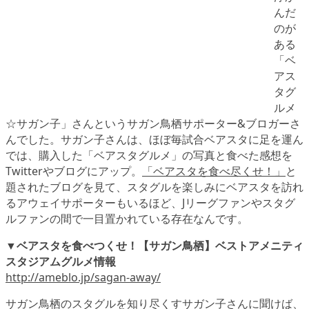
んだ
のが
ある
「ベ
アス
タグ
ルメ
☆サガン子」さんというサガン鳥栖サポーター&ブロガーさ
んでした。サガン子さんは、ほぼ毎試合ベアスタに足を運ん
では、購入した「ベアスタグルメ」の写真と食べた感想を
Twitterやブログにアップ。
「ベアスタを食べ尽くせ！」
と
題されたブログを見て、スタグルを楽しみにベアスタを訪れ
るアウェイサポーターもいるほど、Jリーグファンやスタグ
ルファンの間で一目置かれている存在なんです。
▼
ベアスタを食べつくせ！【サガン鳥栖】ベストアメニティ
スタジアムグルメ情報
http://ameblo.jp/sagan-away/
サガン鳥栖のスタグルを知り尽くすサガン子さんに聞けば、