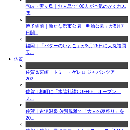
壱岐・妻ヶ島｜無人島で100人が本気のかくれん
ぼ...
博多駅前｜新たな都市公園「明治公園」が8月7
日開...
福岡｜「バターのいとこ」が8月26日に大丸福岡
天...
佐賀
佐賀＆宮崎｜トミー・ゲレロ ジャパンツアー
202...
佐賀｜柳町に「木陰礼讃COFFEE」オープン
ミ...
佐賀｜古湯温泉 佐賀風雅で「大人の夏祭り」を
20...