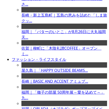
さ...
長崎・新上五島町｜五島の恵みを詰めた「しま旅
クッ...
福岡｜「バターのいとこ」が8月26日に大丸福岡
天...
佐賀｜柳町に「木陰礼讃COFFEE」オープン
ミ...
ファッション・ライフスタイル
屋久島｜「HAPPY OUTSIDE BEAMS...
長崎｜BASIC AND ACCENT アミュプ...
福岡｜「徹子の部屋 50周年展～愛を込めて～」
九...
福岡｜OBLADA（オブラダ）ポップアップイベ