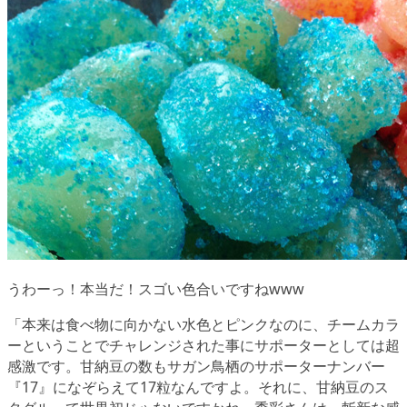
うわーっ！本当だ！スゴい色合いですねwww
「本来は食べ物に向かない水色とピンクなのに、チームカラ
ーということでチャレンジされた事にサポーターとしては超
感激です。甘納豆の数もサガン鳥栖のサポーターナンバー
『17』になぞらえて17粒なんですよ。それに、甘納豆のス