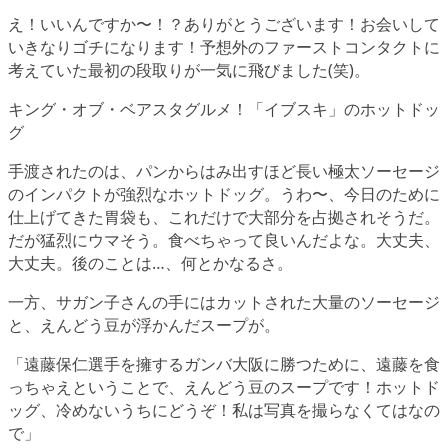
え！いいんですか〜！？ありがとうございます！お会いして
いきなりゴチになります！予想外のファーストコンタクトに
考えていた最初の段取りが一気に飛びました(笑)。
キング・オブ・ベアスタグルメ！「イブスキ」のホットドッ
グ
手渡されたのは、パンからはみ出すほど長い極太ソーセージ
のインパクトが強烈なホットドッグ。うわ〜、今日のために
仕上げてきた胃袋も、これだけで大部分を占拠されそうだ。
だが猛烈にウマそう。食べちゃって良いんだよな。大丈夫、
大丈夫。後のことは…、何とかなるさ。
一方、サガン子さんの手にはカットされた大量のソーセージ
と、えんどう豆が浮かんだスープが。
「遠藤保仁選手を擁するガンバ大阪に勝つために、遠藤を食
っちゃえということで、えんどう豆のスープです！ホットド
ッグ、冷めないうちにどうぞ！私は写真を撮らなくてはなの
で」