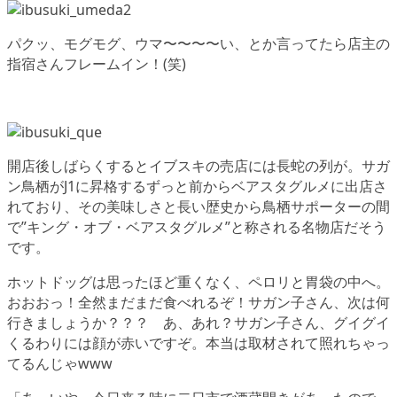
パクッ、モグモグ、ウマ〜〜〜〜い、とか言ってたら店主の
指宿さんフレームイン！(笑)
開店後しばらくするとイブスキの売店には長蛇の列が。サガ
ン鳥栖がJ1に昇格するずっと前からベアスタグルメに出店さ
れており、その美味しさと長い歴史から鳥栖サポーターの間
で”キング・オブ・ベアスタグルメ”と称される名物店だそう
です。
ホットドッグは思ったほど重くなく、ペロリと胃袋の中へ。
おおおっ！全然まだまだ食べれるぞ！サガン子さん、次は何
行きましょうか？？？ あ、あれ？サガン子さん、グイグイ
くるわりには顔が赤いですぞ。本当は取材されて照れちゃっ
てるんじゃwww