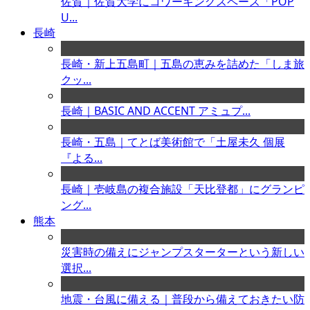
佐賀｜佐賀大学にコワーキングスペース「POP
U...
長崎
長崎・新上五島町｜五島の恵みを詰めた「しま旅
クッ...
長崎｜BASIC AND ACCENT アミュプ...
長崎・五島｜てとば美術館で「土屋未久 個展
『よる...
長崎｜壱岐島の複合施設「天比登都」にグランピ
ング...
熊本
災害時の備えにジャンプスターターという新しい
選択...
地震・台風に備える｜普段から備えておきたい防