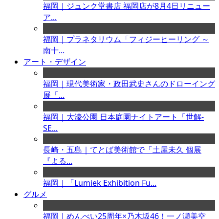
福岡｜ジュンク堂書店 福岡店が8月4日リニュー
ア...
福岡｜プラネタリウム「フィジーヒーリング ～
南十...
アート・デザイン
福岡｜現代美術家・政田武史さんのドローイング
展「...
福岡｜大濠公園 日本庭園ナイトアート「世解-
SE...
長崎・五島｜てとば美術館で「土屋未久 個展
『よる...
福岡｜「Lumiek Exhibition Fu...
グルメ
福岡｜めんべい25周年×乃木坂46！一ノ瀬美空