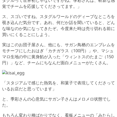
タグルって世界初じゃないですかね。季彩さんは、斬新な感
覚でチームを応援してくださってます。」
ス、スゴいですね。スタグルワールドのディープなところを
覗き込んだ気分です。あれ、何だか話を聞いていると、どん
な味なのか気になってきたぞ。今度来た時は売り切れる前に
買いにくることにしよう。
実はこのお団子屋さん、他にも、サガン鳥栖のエンブレムを
モチーフにしたおはぎ「カチガラス（100円）」や、マシュ
マロ生地の中に黄身餡が入った「ウィントスのたまご（150
円）」など、チームにちなんだ面白メニューがたくさん。
「スタジアムで感じた熱気を、和菓子で表現してくださって
いるお店だと思っています」
と、季彩さんの心意気にサガン子さんはメロメロ状態でし
た。
もちろん変わり種ばかりでなく、看板メニューの「みたらし