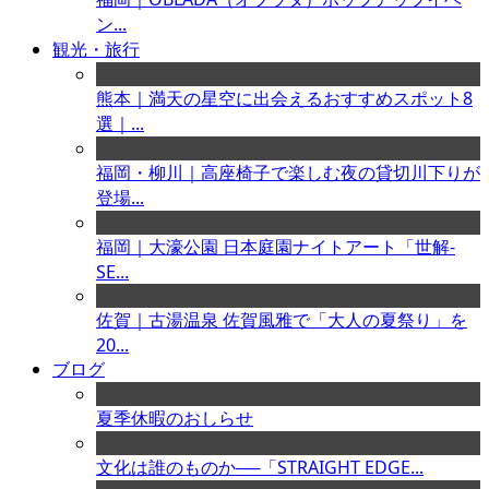
ン...
観光・旅行
熊本｜満天の星空に出会えるおすすめスポット8
選｜...
福岡・柳川｜高座椅子で楽しむ夜の貸切川下りが
登場...
福岡｜大濠公園 日本庭園ナイトアート「世解-
SE...
佐賀｜古湯温泉 佐賀風雅で「大人の夏祭り」を
20...
ブログ
夏季休暇のおしらせ
文化は誰のものか──「STRAIGHT EDGE...