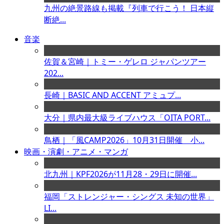
九州の絶景路線も掲載『列車で行こう！ 日本縦
断絶...
音楽
佐賀＆宮崎｜トミー・ゲレロ ジャパンツアー
202...
長崎｜BASIC AND ACCENT アミュプ...
大分｜県内最大級ライブハウス「OITA PORT...
鳥栖｜「風CAMP2026」10月31日開催 小...
映画・演劇・アニメ・マンガ
北九州｜KPF2026が11月28・29日に開催...
福岡「ストレンジャー・シングス 未知の世界」
LI...