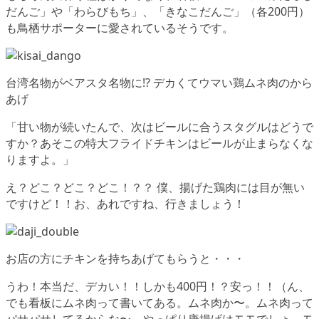
だんご」や「わらびもち」、「きなこだんご」（各200円）
も鳥栖サポーターに愛されているそうです。
台湾名物がベアスタ名物に!? デカくてウマい鶏ムネ肉のから
あげ
「甘い物が続いたんで、次はビールに合うスタグルはどうで
すか？あそこの特大フライドチキンはビールが止まらなくな
りますよ。」
え？どこ？どこ？どこ！？？ 僕、揚げた鶏肉には目が無い
ですけど！！お、あれですね、行きましょう！
お店の方にチキンを持ちあげてもらうと・・・
うわ！本当だ、デカい！！しかも400円！？安っ！！（ん、
でも看板にムネ肉って書いてある。ムネ肉か〜。ムネ肉って