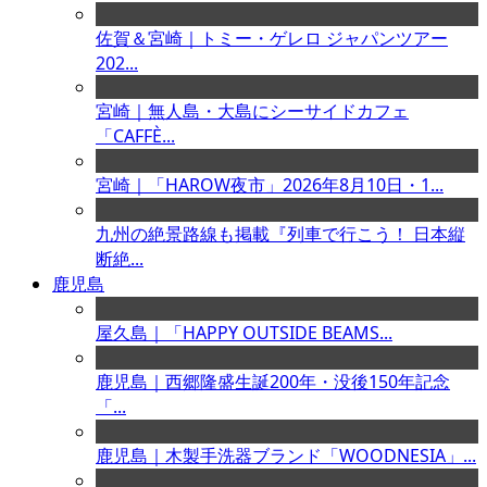
佐賀＆宮崎｜トミー・ゲレロ ジャパンツアー
202...
宮崎｜無人島・大島にシーサイドカフェ
「CAFFÈ...
宮崎｜「HAROW夜市」2026年8月10日・1...
九州の絶景路線も掲載『列車で行こう！ 日本縦
断絶...
鹿児島
屋久島｜「HAPPY OUTSIDE BEAMS...
鹿児島｜西郷隆盛生誕200年・没後150年記念
「...
鹿児島｜木製手洗器ブランド「WOODNESIA」...