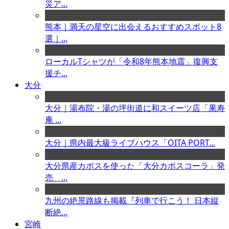
災ア...
熊本｜満天の星空に出会えるおすすめスポット8
選｜...
ローカルTシャツが「令和8年熊本地震」復興支
援チ...
大分
大分｜湯布院・湯の坪街道に和スイーツ店「果寿
庵 ...
大分｜県内最大級ライブハウス「OITA PORT...
大分県産カボスを使った「大分カボスコーラ」発
売 ...
九州の絶景路線も掲載『列車で行こう！ 日本縦
断絶...
宮崎