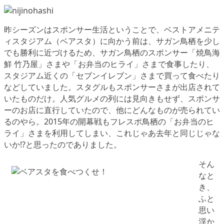
昨シーズンはスポンサー生活ということで、ベストアメニテ
ィスタジアム（ベアスタ）に向かう前は、サガン鳥栖を少し
でも勝利に近づけるため、サガン鳥栖のスポンサー「焼鳥海
鮮 竹乃屋」さまや「お弁当のヒライ」さまで食事したり、
スタジアム近くの「セブンイレブン」さまで買って食べたり
などしていました。スタグルもスポンサーさまが出店されて
いたものだけ。人気グルメの列には見向きもせず、スポンサ
ーのお店に直行していたので、他にどんなものが売られてい
るのやら。2015年の開幕戦もフレスポ鳥栖の「お弁当のヒ
ライ」さまを利用してしまい、これじゃあ去年と同じじゃな
いか!?と思ったのでありました。
そん
なと
き、
ふと
思い
浮か