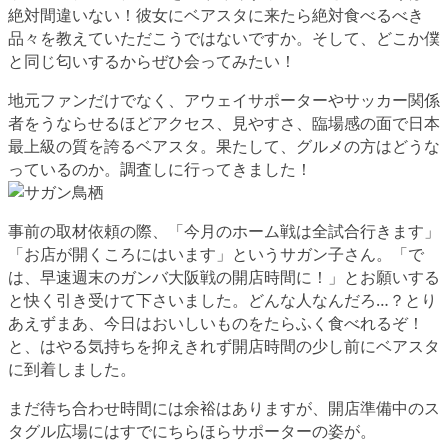
絶対間違いない！彼女にベアスタに来たら絶対食べるべき
品々を教えていただこうではないですか。そして、どこか僕
と同じ匂いするからぜひ会ってみたい！
地元ファンだけでなく、アウェイサポーターやサッカー関係
者をうならせるほどアクセス、見やすさ、臨場感の面で日本
最上級の質を誇るベアスタ。果たして、グルメの方はどうな
っているのか。調査しに行ってきました！
事前の取材依頼の際、「今月のホーム戦は全試合行きます」
「お店が開くころにはいます」というサガン子さん。「で
は、早速週末のガンバ大阪戦の開店時間に！」とお願いする
と快く引き受けて下さいました。どんな人なんだろ…？とり
あえずまあ、今日はおいしいものをたらふく食べれるぞ！
と、はやる気持ちを抑えきれず開店時間の少し前にベアスタ
に到着しました。
まだ待ち合わせ時間には余裕はありますが、開店準備中のス
タグル広場にはすでにちらほらサポーターの姿が。