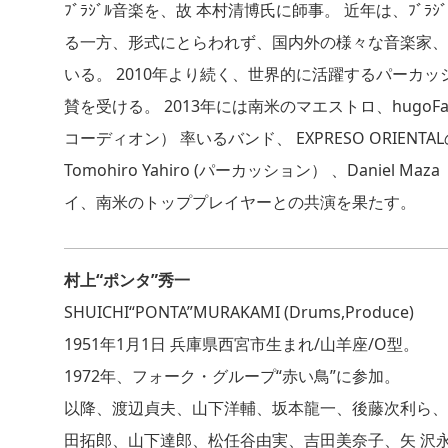
ﾌﾞﾗｼﾞﾙ音楽を、故 本村清博氏に師事。 近年は、ﾌﾞﾗｼﾞ
る一方、形式にとらわれず、国内外の様々な音楽家、
いる。 2010年より続く、世界的に活躍するパーカ
賛を受ける。 2013年には南米のマエストロ、hugoFa
コーディオン） 率いるバンド、 EXPRESO ORIENTA
Tomohiro Yahiro (パーカッション） 、Daniel Ma
イ、南米のトッププレイヤーとの共演を果たす。
村上“ポンタ”秀一
SHUICHI“PONTA”MURAKAMI (Drums,Produce)
1951年1月1日 兵庫県西宮市生まれ/山羊座/O型。
1972年、フォーク・グループ“赤い鳥”に参加。
以降、渡辺貞夫、山下洋輔、坂本龍一、後藤次利ら、
田拓郎、山下達郎、松任谷由実、吉田美奈子、矢 沢