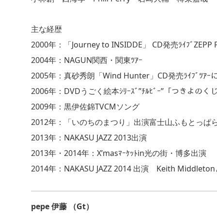
主な経歴
2000年：「Journey to INSIDDE」 CD発売ﾗｲﾌﾞZEPP
2004年：NAGUN関西・関東ﾂｱｰ
2005年：真砂秀朗「Wind Hunter」CD発売ﾗｲﾌﾞﾂｱｰに
2006年：DVDうごく絵本ｼﾘｰｽﾞ”ﾁﾙﾋﾞｰ”「つきよのく
2009年：黒伊佐錦TVCMソング
2012年：「いのちのまつり」出演富士山ふもとっぱ
2013年：NAKASU JAZZ 2013出演
2013年・2014年：X’masﾏｰｹｯﾄin光の街・博多出演
2014年：NAKASU JAZZ 2014 出演 Keith Middl
pepe 伊藤 （Gt）