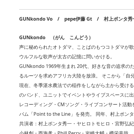
GUNkondo Vo / pepe伊藤 Gt / 村上ポンタ秀一
GUNkondo （がん こんどう）
声に秘められたオトダマ、ことばのもつコトダマが歌
ウルフルな歌声が太古の記憶に問いかける。
GUNkondo 1969年生まれ 20代、好きな音の追
るルーツを求めアフリカ大陸を放浪。 そこから「自
現在、冬季湛水農法での稲作をしながら土から受ける
のバンド、ユニットでイベントやライブスペースに出
レコーディング・CMソング・ライブコンサート活動を
バム「Point to the Line」を発売。 同年
共演者：村上ポンタ秀一・ヤヒロトモヒロ・宮野弘紀・Ke
小林創・西海孝・Phill Perry・岩崎大輔・樽栄嘉哉