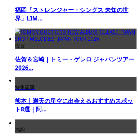
福岡「ストレンジャー・シングス 未知の世
界」LIM...
佐賀
佐賀＆宮崎｜トミー・ゲレロ ジャパンツアー
2026...
特集記事
熊本｜満天の星空に出会えるおすすめスポッ
ト8選｜阿...
福岡