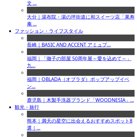
文 ...
大分｜湯布院・湯の坪街道に和スイーツ店「果寿
庵 ...
ファッション・ライフスタイル
長崎｜BASIC AND ACCENT アミュプ...
福岡｜「徹子の部屋 50周年展～愛を込めて～」
九...
福岡｜OBLADA（オブラダ）ポップアップイベ
ン...
鹿児島｜木製手洗器ブランド「WOODNESIA」...
観光・旅行
熊本｜満天の星空に出会えるおすすめスポット8
選｜...