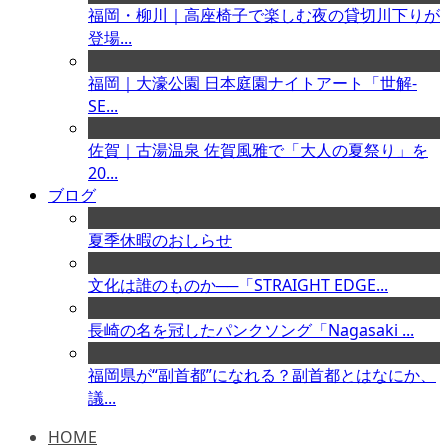
福岡・柳川｜高座椅子で楽しむ夜の貸切川下りが
登場...
福岡｜大濠公園 日本庭園ナイトアート「世解-
SE...
佐賀｜古湯温泉 佐賀風雅で「大人の夏祭り」を
20...
ブログ
夏季休暇のおしらせ
文化は誰のものか──「STRAIGHT EDGE...
長崎の名を冠したパンクソング「Nagasaki ...
福岡県が“副首都”になれる？副首都とはなにか、
議...
HOME