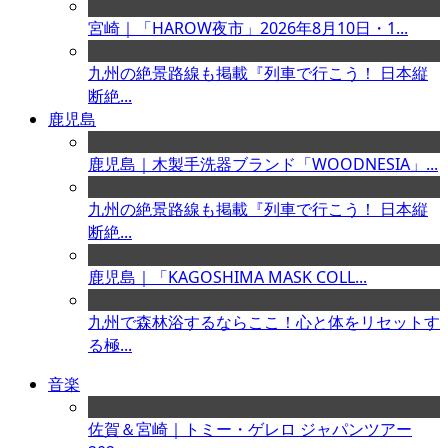
宮崎｜「HAROW夜市」2026年8月10日・1...
九州の絶景路線も掲載『列車で行こう！ 日本縦
断絶...
鹿児島
鹿児島｜木製手洗器ブランド「WOODNESIA」...
九州の絶景路線も掲載『列車で行こう！ 日本縦
断絶...
鹿児島｜「KAGOSHIMA MASK COLL...
九州で森林浴するならここ！心と体をリセットす
る極...
音楽
佐賀＆宮崎｜トミー・ゲレロ ジャパンツアー