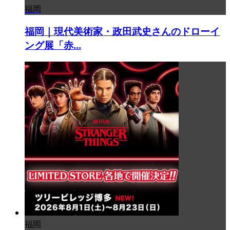
福岡
福岡｜現代美術家・政田武史さんのドローイ
ング展「赤...
福岡