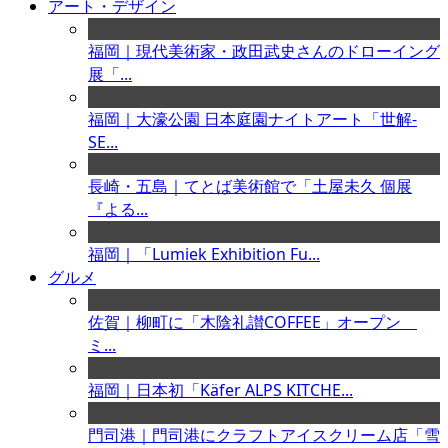
アート・デザイン
福岡｜現代美術家・政田武史さんのドローイング
展「...
福岡｜大濠公園 日本庭園ナイトアート「世解-
SE...
長崎・五島｜てとば美術館で「土屋未久 個展
『よる...
福岡｜「Lumiek Exhibition Fu...
グルメ
佐賀｜柳町に「木陰礼讃COFFEE」オープン
ミ...
福岡｜日本初「Käfer ALPS KITCHE...
門司港｜門司港にクラフトアイスクリーム店「雪