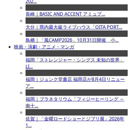
202...
長崎｜BASIC AND ACCENT アミュプ...
大分｜県内最大級ライブハウス「OITA PORT...
鳥栖｜「風CAMP2026」10月31日開催 小...
映画・演劇・アニメ・マンガ
福岡「ストレンジャー・シングス 未知の世界」
LI...
福岡｜ジュンク堂書店 福岡店が8月4日リニュー
ア...
福岡｜プラネタリウム「フィジーヒーリング ～
南十...
佐賀｜「金曜ロードショーとジブリ展」2026年
1...