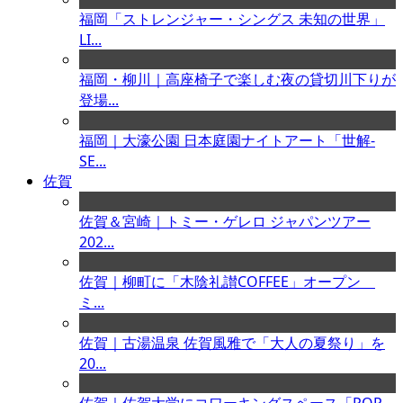
福岡「ストレンジャー・シングス 未知の世界」
LI...
福岡・柳川｜高座椅子で楽しむ夜の貸切川下りが
登場...
福岡｜大濠公園 日本庭園ナイトアート「世解-
SE...
佐賀
佐賀＆宮崎｜トミー・ゲレロ ジャパンツアー
202...
佐賀｜柳町に「木陰礼讃COFFEE」オープン
ミ...
佐賀｜古湯温泉 佐賀風雅で「大人の夏祭り」を
20...