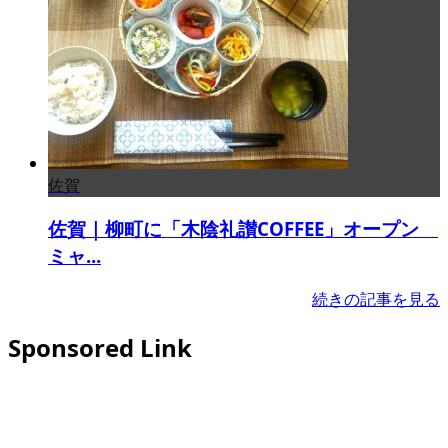
佐賀
佐賀｜柳町に「木陰礼讃COFFEE」オープン
ミャ...
続きの記事を見る
Sponsored Link