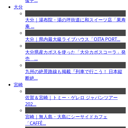
援チ...
大分
大分｜湯布院・湯の坪街道に和スイーツ店「果寿
庵 ...
大分｜県内最大級ライブハウス「OITA PORT...
大分県産カボスを使った「大分カボスコーラ」発
売 ...
九州の絶景路線も掲載『列車で行こう！ 日本縦
断絶...
宮崎
佐賀＆宮崎｜トミー・ゲレロ ジャパンツアー
202...
宮崎｜無人島・大島にシーサイドカフェ
「CAFFÈ...