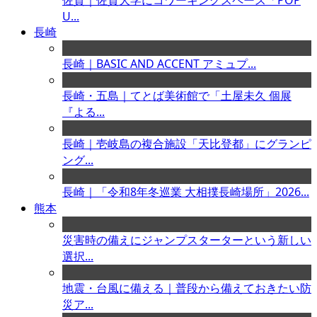
佐賀｜佐賀大学にコワーキングスペース「POP
U...
長崎
長崎｜BASIC AND ACCENT アミュプ...
長崎・五島｜てとば美術館で「土屋未久 個展
『よる...
長崎｜壱岐島の複合施設「天比登都」にグランピ
ング...
長崎｜「令和8年冬巡業 大相撲長崎場所」2026...
熊本
災害時の備えにジャンプスターターという新しい
選択...
地震・台風に備える｜普段から備えておきたい防
災ア...