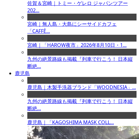
佐賀＆宮崎｜トミー・ゲレロ ジャパンツアー
202...
宮崎｜無人島・大島にシーサイドカフェ
「CAFFÈ...
宮崎｜「HAROW夜市」2026年8月10日・1...
九州の絶景路線も掲載『列車で行こう！ 日本縦
断絶...
鹿児島
鹿児島｜木製手洗器ブランド「WOODNESIA」...
九州の絶景路線も掲載『列車で行こう！ 日本縦
断絶...
鹿児島｜「KAGOSHIMA MASK COLL...