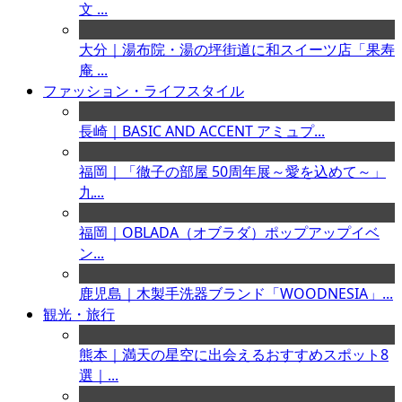
文 ...
大分｜湯布院・湯の坪街道に和スイーツ店「果寿
庵 ...
ファッション・ライフスタイル
長崎｜BASIC AND ACCENT アミュプ...
福岡｜「徹子の部屋 50周年展～愛を込めて～」
九...
福岡｜OBLADA（オブラダ）ポップアップイベ
ン...
鹿児島｜木製手洗器ブランド「WOODNESIA」...
観光・旅行
熊本｜満天の星空に出会えるおすすめスポット8
選｜...