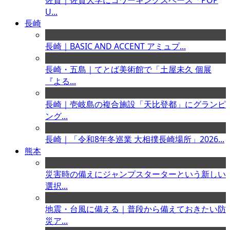
佐賀｜佐賀大学にコワーキングスペース「POP
U...
長崎
長崎｜BASIC AND ACCENT アミュプ...
長崎・五島｜てとば美術館で「土屋未久 個展
『よる...
長崎｜壱岐島の複合施設「天比登都」にグランピ
ング...
長崎｜「令和8年冬巡業 大相撲長崎場所」2026...
熊本
災害時の備えにジャンプスターターという新しい
選択...
地震・台風に備える｜普段から備えておきたい防
災ア...