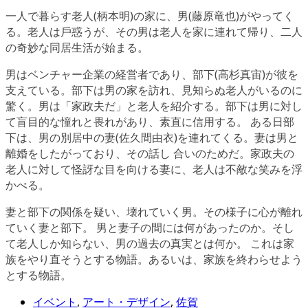
一人で暮らす老人(柄本明)の家に、男(藤原⻯也)がやってく
る。老人は戶惑うが、その男は老人を家に連れて帰り、二人
の奇妙な同居生活が始まる。
男はベンチャー企業の経営者であり、部下(高杉真宙)が彼を
支えている。部下は男の家を訪れ、見知らぬ老人がいるのに
驚く。男は「家政夫だ」と老人を紹介する。部下は男に対し
て盲目的な憧れと畏れがあり、素直に信用する。 ある日部
下は、男の別居中の妻(佐久間由衣)を連れてくる。妻は男と
離婚をしたがっており、その話し 合いのためだ。家政夫の
老人に対して怪訝な目を向ける妻に、老人は不敵な笑みを浮
かべる。
妻と部下の関係を疑い、壊れていく男。その様子に心が離れ
ていく妻と部下。 男と妻子の間には何があったのか。そし
て老人しか知らない、男の過去の真実とは何か。 これは家
族をやり直そうとする物語。あるいは、家族を終わらせよう
とする物語。
イベント
,
アート・デザイン
,
佐賀