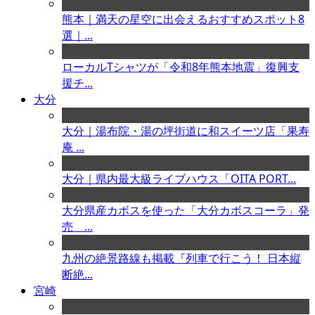
熊本｜満天の星空に出会えるおすすめスポット8
選｜...
ローカルTシャツが「令和8年熊本地震」復興支
援チ...
大分
大分｜湯布院・湯の坪街道に和スイーツ店「果寿
庵 ...
大分｜県内最大級ライブハウス「OITA PORT...
大分県産カボスを使った「大分カボスコーラ」発
売 ...
九州の絶景路線も掲載『列車で行こう！ 日本縦
断絶...
宮崎