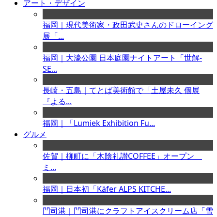
アート・デザイン
福岡｜現代美術家・政田武史さんのドローイング
展「...
福岡｜大濠公園 日本庭園ナイトアート「世解-
SE...
長崎・五島｜てとば美術館で「土屋未久 個展
『よる...
福岡｜「Lumiek Exhibition Fu...
グルメ
佐賀｜柳町に「木陰礼讃COFFEE」オープン
ミ...
福岡｜日本初「Käfer ALPS KITCHE...
門司港｜門司港にクラフトアイスクリーム店「雪