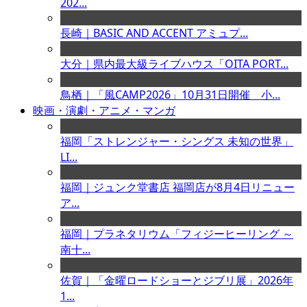
202...
長崎｜BASIC AND ACCENT アミュプ...
大分｜県内最大級ライブハウス「OITA PORT...
鳥栖｜「風CAMP2026」10月31日開催 小...
映画・演劇・アニメ・マンガ
福岡「ストレンジャー・シングス 未知の世界」
LI...
福岡｜ジュンク堂書店 福岡店が8月4日リニュー
ア...
福岡｜プラネタリウム「フィジーヒーリング ～
南十...
佐賀｜「金曜ロードショーとジブリ展」2026年
1...