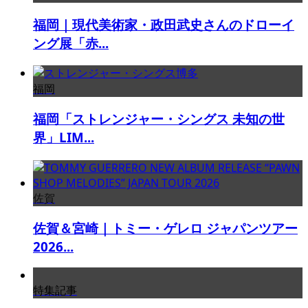
福岡｜現代美術家・政田武史さんのドローイ
ング展「赤...
福岡
福岡「ストレンジャー・シングス 未知の世
界」LIM...
佐賀
佐賀＆宮崎｜トミー・ゲレロ ジャパンツアー
2026...
特集記事