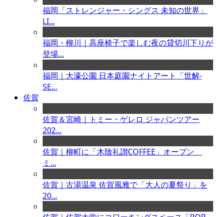
福岡「ストレンジャー・シングス 未知の世界」
LI...
福岡・柳川｜高座椅子で楽しむ夜の貸切川下りが
登場...
福岡｜大濠公園 日本庭園ナイトアート「世解-
SE...
佐賀
佐賀＆宮崎｜トミー・ゲレロ ジャパンツアー
202...
佐賀｜柳町に「木陰礼讃COFFEE」オープン
ミ...
佐賀｜古湯温泉 佐賀風雅で「大人の夏祭り」を
20...