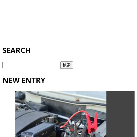
SEARCH
検
索:
NEW ENTRY