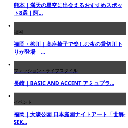
熊本｜満天の星空に出会えるおすすめスポッ
ト8選｜阿...
福岡
福岡・柳川｜高座椅子で楽しむ夜の貸切川下
りが登場 ...
ファッション・ライフスタイル
長崎｜BASIC AND ACCENT アミュプラ...
イベント
福岡｜大濠公園 日本庭園ナイトアート「世解-
SEK...