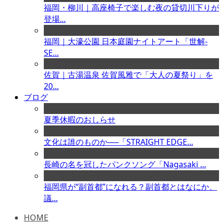
福岡・柳川｜高座椅子で楽しむ夜の貸切川下りが
登場...
福岡｜大濠公園 日本庭園ナイトアート「世解-
SE...
佐賀｜古湯温泉 佐賀風雅で「大人の夏祭り」を
20...
ブログ
夏季休暇のおしらせ
文化は誰のものか──「STRAIGHT EDGE...
長崎の名を冠したパンクソング「Nagasaki ...
福岡県が“副首都”になれる？副首都とはなにか、
議...
HOME