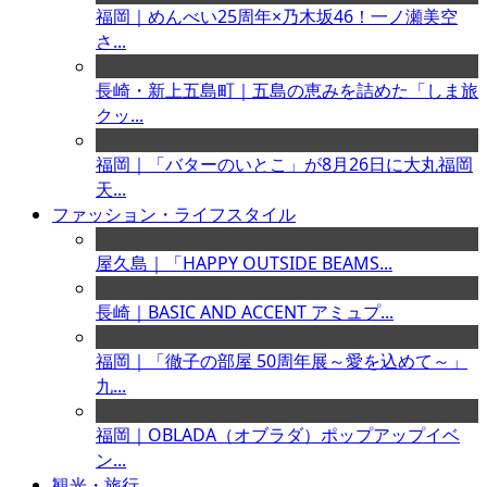
福岡｜めんべい25周年×乃木坂46！一ノ瀬美空
さ...
長崎・新上五島町｜五島の恵みを詰めた「しま旅
クッ...
福岡｜「バターのいとこ」が8月26日に大丸福岡
天...
ファッション・ライフスタイル
屋久島｜「HAPPY OUTSIDE BEAMS...
長崎｜BASIC AND ACCENT アミュプ...
福岡｜「徹子の部屋 50周年展～愛を込めて～」
九...
福岡｜OBLADA（オブラダ）ポップアップイベ
ン...
観光・旅行