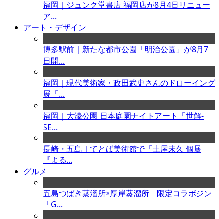
福岡｜ジュンク堂書店 福岡店が8月4日リニュー
ア...
アート・デザイン
博多駅前｜新たな都市公園「明治公園」が8月7
日開...
福岡｜現代美術家・政田武史さんのドローイング
展「...
福岡｜大濠公園 日本庭園ナイトアート「世解-
SE...
長崎・五島｜てとば美術館で「土屋未久 個展
『よる...
グルメ
五島つばき蒸溜所×厚岸蒸溜所｜限定コラボジン
「G...