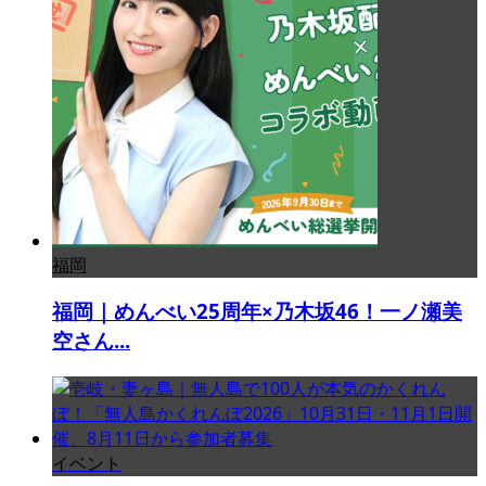
福岡
福岡｜めんべい25周年×乃木坂46！一ノ瀬美
空さん...
イベント