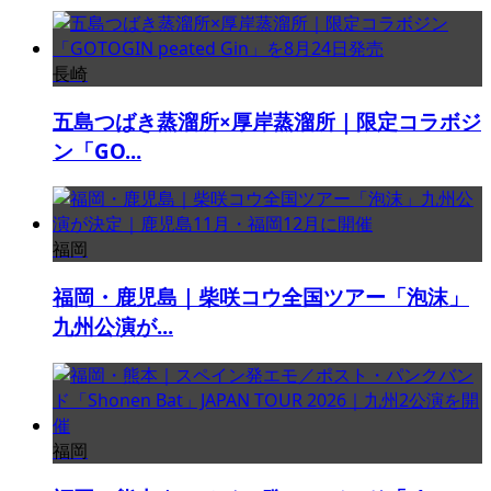
長崎
五島つばき蒸溜所×厚岸蒸溜所｜限定コラボジ
ン「GO...
福岡
福岡・鹿児島｜柴咲コウ全国ツアー「泡沫」
九州公演が...
福岡