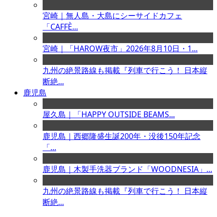
宮崎｜無人島・大島にシーサイドカフェ
「CAFFÈ...
宮崎｜「HAROW夜市」2026年8月10日・1...
九州の絶景路線も掲載『列車で行こう！ 日本縦
断絶...
鹿児島
屋久島｜「HAPPY OUTSIDE BEAMS...
鹿児島｜西郷隆盛生誕200年・没後150年記念
「...
鹿児島｜木製手洗器ブランド「WOODNESIA」...
九州の絶景路線も掲載『列車で行こう！ 日本縦
断絶...