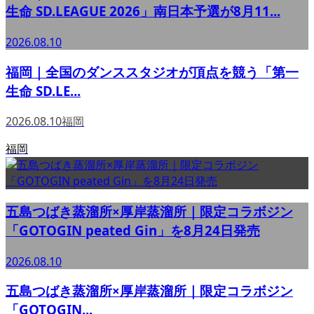
生命 SD.LEAGUE 2026」南日本予選が8月11...
2026.08.10
福岡｜全国のダンススタジオが頂点を競う「第一
生命 SD.LE...
2026.08.10
福岡
福岡
五島つばき蒸溜所×厚岸蒸溜所｜限定コラボジン
「GOTOGIN peated Gin」を8月24日発売
2026.08.10
五島つばき蒸溜所×厚岸蒸溜所｜限定コラボジン
「GOTOGIN...