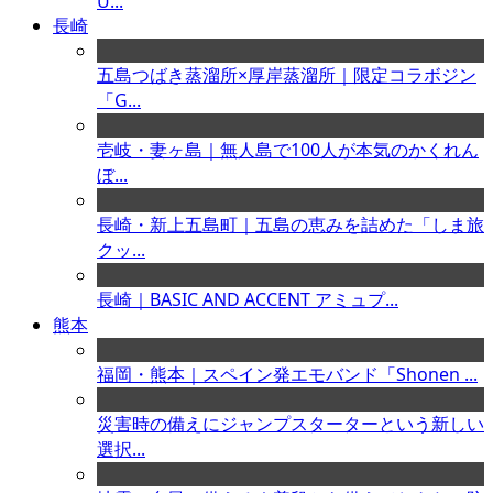
U...
長崎
五島つばき蒸溜所×厚岸蒸溜所｜限定コラボジン
「G...
壱岐・妻ヶ島｜無人島で100人が本気のかくれん
ぼ...
長崎・新上五島町｜五島の恵みを詰めた「しま旅
クッ...
長崎｜BASIC AND ACCENT アミュプ...
熊本
福岡・熊本｜スペイン発エモバンド「Shonen ...
災害時の備えにジャンプスターターという新しい
選択...