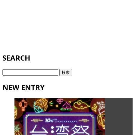
SEARCH
検
索:
NEW ENTRY