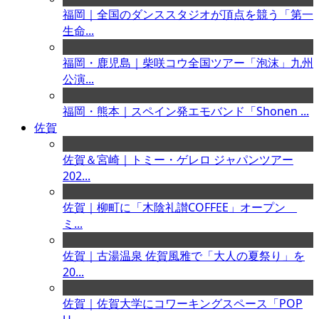
福岡｜全国のダンススタジオが頂点を競う「第一
生命...
福岡・鹿児島｜柴咲コウ全国ツアー「泡沫」九州
公演...
福岡・熊本｜スペイン発エモバンド「Shonen ...
佐賀
佐賀＆宮崎｜トミー・ゲレロ ジャパンツアー
202...
佐賀｜柳町に「木陰礼讃COFFEE」オープン
ミ...
佐賀｜古湯温泉 佐賀風雅で「大人の夏祭り」を
20...
佐賀｜佐賀大学にコワーキングスペース「POP