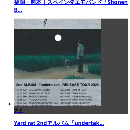
福岡・熊本｜スペイン発エモバンド「Shonen
B...
大分
Yard rat 2ndアルバム「undertak...