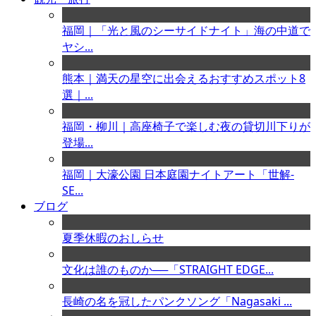
福岡｜「光と風のシーサイドナイト」海の中道で
ヤシ...
熊本｜満天の星空に出会えるおすすめスポット8
選｜...
福岡・柳川｜高座椅子で楽しむ夜の貸切川下りが
登場...
福岡｜大濠公園 日本庭園ナイトアート「世解-
SE...
ブログ
夏季休暇のおしらせ
文化は誰のものか──「STRAIGHT EDGE...
長崎の名を冠したパンクソング「Nagasaki ...