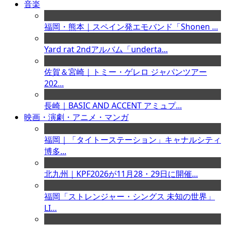
音楽
福岡・熊本｜スペイン発エモバンド「Shonen ...
Yard rat 2ndアルバム「underta...
佐賀＆宮崎｜トミー・ゲレロ ジャパンツアー
202...
長崎｜BASIC AND ACCENT アミュプ...
映画・演劇・アニメ・マンガ
福岡｜「タイトーステーション」キャナルシティ
博多...
北九州｜KPF2026が11月28・29日に開催...
福岡「ストレンジャー・シングス 未知の世界」
LI...