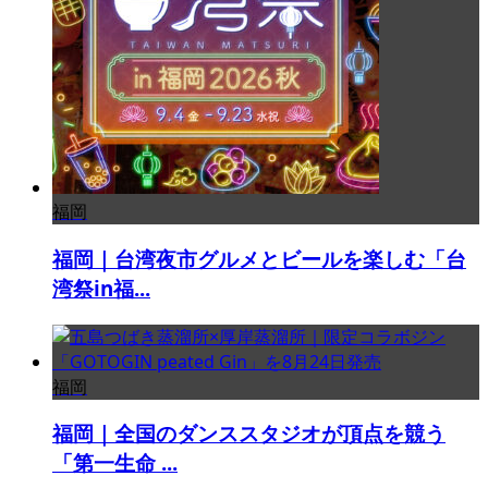
福岡
福岡｜台湾夜市グルメとビールを楽しむ「台
湾祭in福...
福岡
福岡｜全国のダンススタジオが頂点を競う
「第一生命 ...