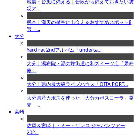
地震・台風に備える｜普段から備えておきたい防
災ア...
熊本｜満天の星空に出会えるおすすめスポット8
選｜...
大分
Yard rat 2ndアルバム「underta...
大分｜湯布院・湯の坪街道に和スイーツ店「果寿
庵 ...
大分｜県内最大級ライブハウス「OITA PORT...
大分県産カボスを使った「大分カボスコーラ」発
売 ...
宮崎
佐賀＆宮崎｜トミー・ゲレロ ジャパンツアー
202...