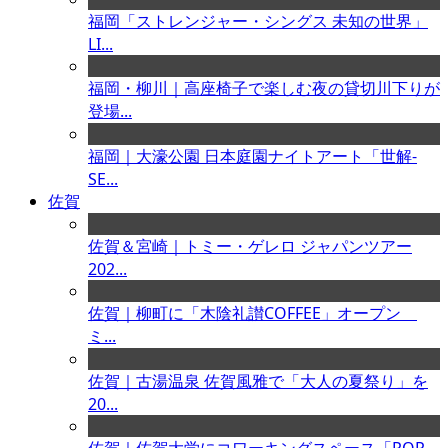
福岡「ストレンジャー・シングス 未知の世界」
LI...
福岡・柳川｜高座椅子で楽しむ夜の貸切川下りが
登場...
福岡｜大濠公園 日本庭園ナイトアート「世解-
SE...
佐賀
佐賀＆宮崎｜トミー・ゲレロ ジャパンツアー
202...
佐賀｜柳町に「木陰礼讃COFFEE」オープン
ミ...
佐賀｜古湯温泉 佐賀風雅で「大人の夏祭り」を
20...