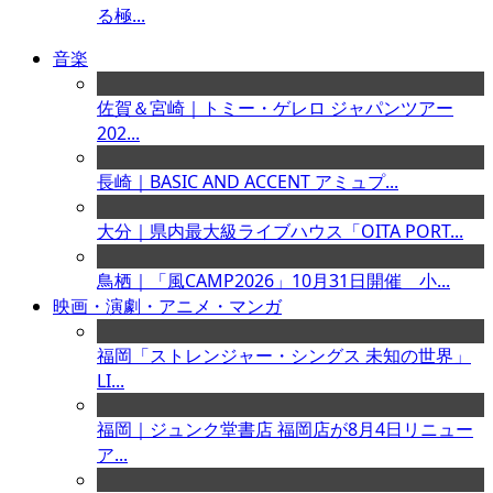
る極...
音楽
佐賀＆宮崎｜トミー・ゲレロ ジャパンツアー
202...
長崎｜BASIC AND ACCENT アミュプ...
大分｜県内最大級ライブハウス「OITA PORT...
鳥栖｜「風CAMP2026」10月31日開催 小...
映画・演劇・アニメ・マンガ
福岡「ストレンジャー・シングス 未知の世界」
LI...
福岡｜ジュンク堂書店 福岡店が8月4日リニュー
ア...