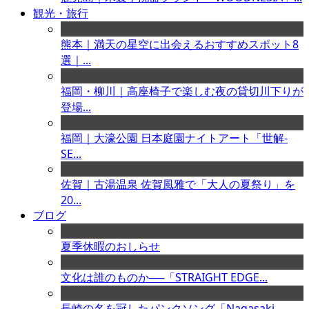
観光・旅行
熊本｜満天の星空に出会えるおすすめスポット8
選｜...
福岡・柳川｜高座椅子で楽しむ夜の貸切川下りが
登場...
福岡｜大濠公園 日本庭園ナイトアート「世解-
SE...
佐賀｜古湯温泉 佐賀風雅で「大人の夏祭り」を
20...
ブログ
夏季休暇のおしらせ
文化は誰のものか──「STRAIGHT EDGE...
長崎の名を冠したパンクソング「Nagasaki ...