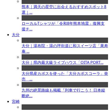
熊本｜満天の星空に出会えるおすすめスポット8
選｜...
ローカルTシャツが「令和8年熊本地震」復興支
援チ...
大分
大分｜湯布院・湯の坪街道に和スイーツ店「果寿
庵 ...
大分｜県内最大級ライブハウス「OITA PORT...
大分県産カボスを使った「大分カボスコーラ」発
売 ...
九州の絶景路線も掲載『列車で行こう！ 日本縦
断絶...
宮崎