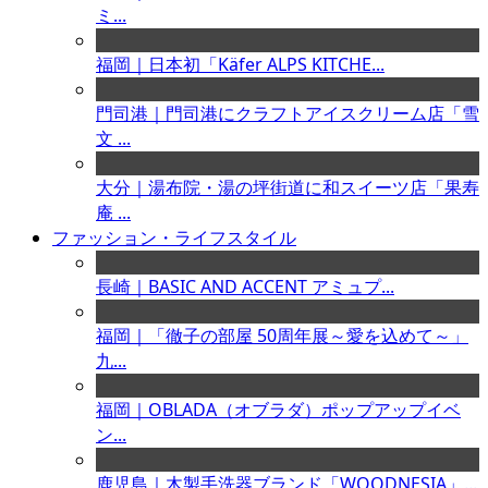
ミ...
福岡｜日本初「Käfer ALPS KITCHE...
門司港｜門司港にクラフトアイスクリーム店「雪
文 ...
大分｜湯布院・湯の坪街道に和スイーツ店「果寿
庵 ...
ファッション・ライフスタイル
長崎｜BASIC AND ACCENT アミュプ...
福岡｜「徹子の部屋 50周年展～愛を込めて～」
九...
福岡｜OBLADA（オブラダ）ポップアップイベ
ン...
鹿児島｜木製手洗器ブランド「WOODNESIA」...