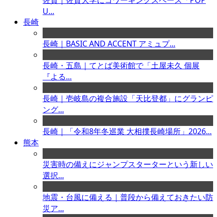
佐賀｜佐賀大学にコワーキングスペース「POP
U...
長崎
長崎｜BASIC AND ACCENT アミュプ...
長崎・五島｜てとば美術館で「土屋未久 個展
『よる...
長崎｜壱岐島の複合施設「天比登都」にグランピ
ング...
長崎｜「令和8年冬巡業 大相撲長崎場所」2026...
熊本
災害時の備えにジャンプスターターという新しい
選択...
地震・台風に備える｜普段から備えておきたい防
災ア...