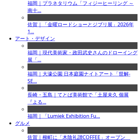
福岡｜プラネタリウム「フィジーヒーリング ～
南十...
佐賀｜「金曜ロードショーとジブリ展」2026年
1...
アート・デザイン
福岡｜現代美術家・政田武史さんのドローイング
展「...
福岡｜大濠公園 日本庭園ナイトアート「世解-
SE...
長崎・五島｜てとば美術館で「土屋未久 個展
『よる...
福岡｜「Lumiek Exhibition Fu...
グルメ
佐賀｜柳町に「木陰礼讃COFFEE」オープン