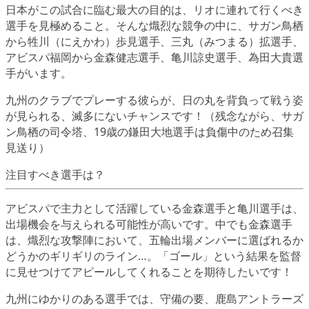
日本がこの試合に臨む最大の目的は、リオに連れて行くべき
選手を見極めること。そんな熾烈な競争の中に、サガン鳥栖
から牲川（にえかわ）歩見選手、三丸（みつまる）拡選手、
アビスパ福岡から金森健志選手、亀川諒史選手、為田大貴選
手がいます。
九州のクラブでプレーする彼らが、日の丸を背負って戦う姿
が見られる、滅多にないチャンスです！（残念ながら、サガ
ン鳥栖の司令塔、19歳の鎌田大地選手は負傷中のため召集
見送り）
注目すべき選手は？
アビスパで主力として活躍している金森選手と亀川選手は、
出場機会を与えられる可能性が高いです。中でも金森選手
は、熾烈な攻撃陣において、五輪出場メンバーに選ばれるか
どうかのギリギリのライン…。「ゴール」という結果を監督
に見せつけてアピールしてくれることを期待したいです！
九州にゆかりのある選手では、守備の要、鹿島アントラーズ