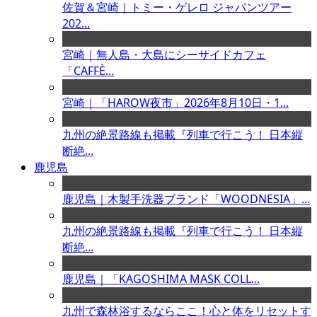
佐賀＆宮崎｜トミー・ゲレロ ジャパンツアー
202...
宮崎｜無人島・大島にシーサイドカフェ
「CAFFÈ...
宮崎｜「HAROW夜市」2026年8月10日・1...
九州の絶景路線も掲載『列車で行こう！ 日本縦
断絶...
鹿児島
鹿児島｜木製手洗器ブランド「WOODNESIA」...
九州の絶景路線も掲載『列車で行こう！ 日本縦
断絶...
鹿児島｜「KAGOSHIMA MASK COLL...
九州で森林浴するならここ！心と体をリセットす