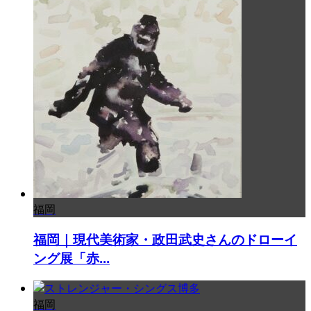
福岡
福岡｜現代美術家・政田武史さんのドローイ
ング展「赤...
福岡