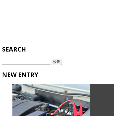
SEARCH
検
索:
NEW ENTRY