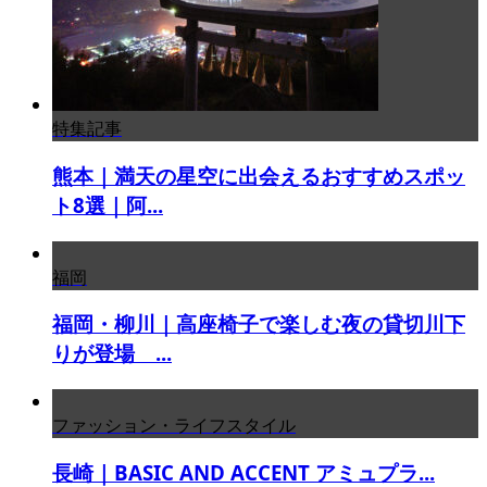
特集記事
熊本｜満天の星空に出会えるおすすめスポッ
ト8選｜阿...
福岡
福岡・柳川｜高座椅子で楽しむ夜の貸切川下
りが登場 ...
ファッション・ライフスタイル
長崎｜BASIC AND ACCENT アミュプラ...