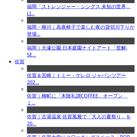
福岡「ストレンジャー・シングス 未知の世界」
LI...
福岡・柳川｜高座椅子で楽しむ夜の貸切川下りが
登場...
福岡｜大濠公園 日本庭園ナイトアート「世解-
SE...
佐賀
佐賀＆宮崎｜トミー・ゲレロ ジャパンツアー
202...
佐賀｜柳町に「木陰礼讃COFFEE」オープン
ミ...
佐賀｜古湯温泉 佐賀風雅で「大人の夏祭り」を
20...