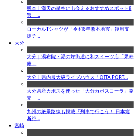
熊本｜満天の星空に出会えるおすすめスポット8
選｜...
ローカルTシャツが「令和8年熊本地震」復興支
援チ...
大分
大分｜湯布院・湯の坪街道に和スイーツ店「果寿
庵 ...
大分｜県内最大級ライブハウス「OITA PORT...
大分県産カボスを使った「大分カボスコーラ」発
売 ...
九州の絶景路線も掲載『列車で行こう！ 日本縦
断絶...
宮崎