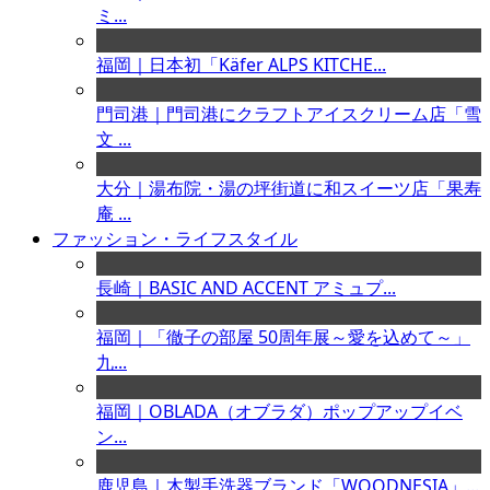
ミ...
福岡｜日本初「Käfer ALPS KITCHE...
門司港｜門司港にクラフトアイスクリーム店「雪
文 ...
大分｜湯布院・湯の坪街道に和スイーツ店「果寿
庵 ...
ファッション・ライフスタイル
長崎｜BASIC AND ACCENT アミュプ...
福岡｜「徹子の部屋 50周年展～愛を込めて～」
九...
福岡｜OBLADA（オブラダ）ポップアップイベ
ン...
鹿児島｜木製手洗器ブランド「WOODNESIA」...