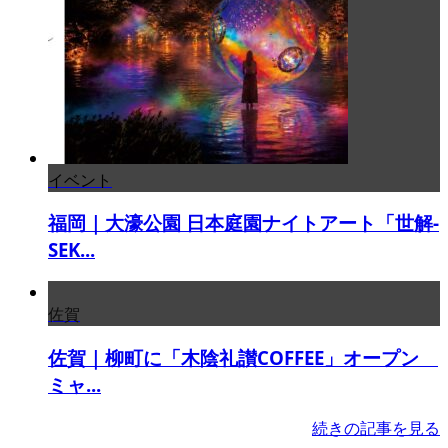
イベント
福岡｜大濠公園 日本庭園ナイトアート「世解-
SEK...
佐賀
佐賀｜柳町に「木陰礼讃COFFEE」オープン
ミャ...
続きの記事を見る