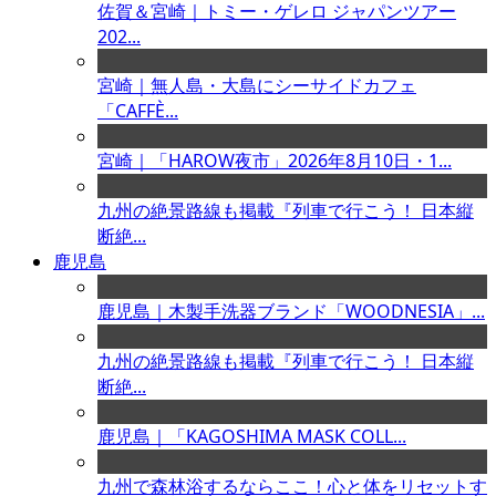
佐賀＆宮崎｜トミー・ゲレロ ジャパンツアー
202...
宮崎｜無人島・大島にシーサイドカフェ
「CAFFÈ...
宮崎｜「HAROW夜市」2026年8月10日・1...
九州の絶景路線も掲載『列車で行こう！ 日本縦
断絶...
鹿児島
鹿児島｜木製手洗器ブランド「WOODNESIA」...
九州の絶景路線も掲載『列車で行こう！ 日本縦
断絶...
鹿児島｜「KAGOSHIMA MASK COLL...
九州で森林浴するならここ！心と体をリセットす