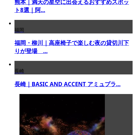
熊本｜満天の星空に出会えるおすすめスポッ
ト8選｜阿...
福岡
福岡・柳川｜高座椅子で楽しむ夜の貸切川下
りが登場 ...
長崎
長崎｜BASIC AND ACCENT アミュプラ...