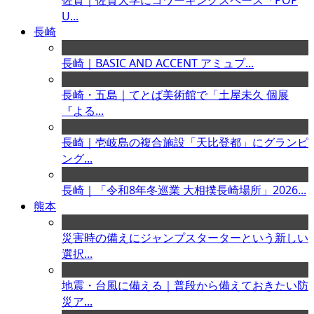
佐賀｜佐賀大学にコワーキングスペース「POP
U...
長崎
長崎｜BASIC AND ACCENT アミュプ...
長崎・五島｜てとば美術館で「土屋未久 個展
『よる...
長崎｜壱岐島の複合施設「天比登都」にグランピ
ング...
長崎｜「令和8年冬巡業 大相撲長崎場所」2026...
熊本
災害時の備えにジャンプスターターという新しい
選択...
地震・台風に備える｜普段から備えておきたい防
災ア...