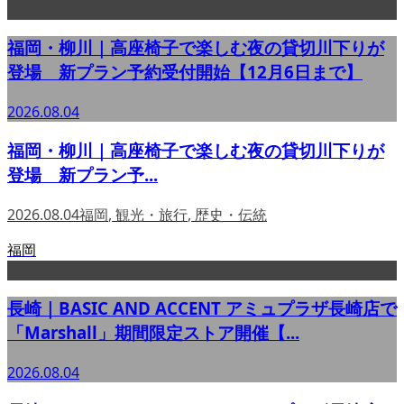
福岡・柳川｜高座椅子で楽しむ夜の貸切川下りが
登場 新プラン予約受付開始【12月6日まで】
2026.08.04
福岡・柳川｜高座椅子で楽しむ夜の貸切川下りが
登場 新プラン予...
2026.08.04
福岡
,
観光・旅行
,
歴史・伝統
福岡
長崎｜BASIC AND ACCENT アミュプラザ長崎店で
「Marshall」期間限定ストア開催【...
2026.08.04