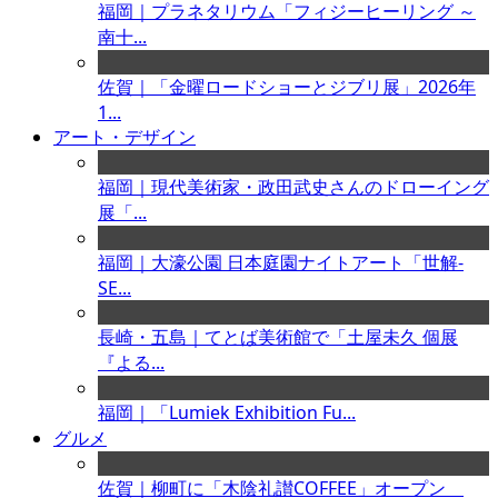
福岡｜プラネタリウム「フィジーヒーリング ～
南十...
佐賀｜「金曜ロードショーとジブリ展」2026年
1...
アート・デザイン
福岡｜現代美術家・政田武史さんのドローイング
展「...
福岡｜大濠公園 日本庭園ナイトアート「世解-
SE...
長崎・五島｜てとば美術館で「土屋未久 個展
『よる...
福岡｜「Lumiek Exhibition Fu...
グルメ
佐賀｜柳町に「木陰礼讃COFFEE」オープン