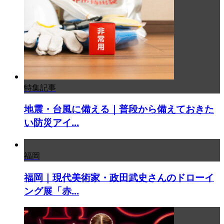
特集記事
地震・台風に備える｜普段から備えておきた
い防災アイ...
福岡
福岡｜現代美術家・政田武史さんのドローイ
ング展「赤...