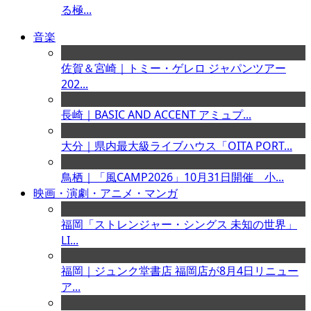
る極...
音楽
佐賀＆宮崎｜トミー・ゲレロ ジャパンツアー
202...
長崎｜BASIC AND ACCENT アミュプ...
大分｜県内最大級ライブハウス「OITA PORT...
鳥栖｜「風CAMP2026」10月31日開催 小...
映画・演劇・アニメ・マンガ
福岡「ストレンジャー・シングス 未知の世界」
LI...
福岡｜ジュンク堂書店 福岡店が8月4日リニュー
ア...