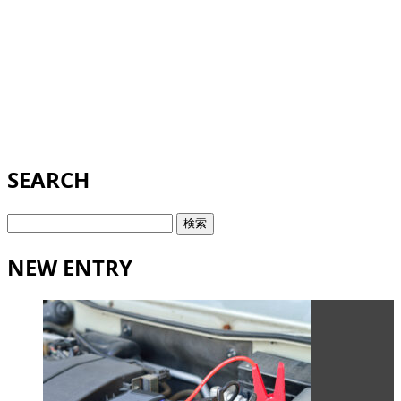
SEARCH
検
索:
NEW ENTRY