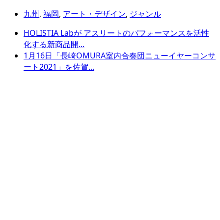
九州
,
福岡
,
アート・デザイン
,
ジャンル
HOLISTIA Labが アスリートのパフォーマンスを活性
化する新商品開...
1月16日「長崎OMURA室内合奏団ニューイヤーコンサ
ート2021」を佐賀...