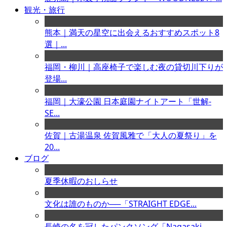
観光・旅行
熊本｜満天の星空に出会えるおすすめスポット8
選｜...
福岡・柳川｜高座椅子で楽しむ夜の貸切川下りが
登場...
福岡｜大濠公園 日本庭園ナイトアート「世解-
SE...
佐賀｜古湯温泉 佐賀風雅で「大人の夏祭り」を
20...
ブログ
夏季休暇のおしらせ
文化は誰のものか──「STRAIGHT EDGE...
長崎の名を冠したパンクソング「Nagasaki ...