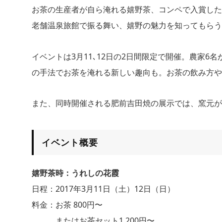
お茶の生産者が自ら淹れる嬉野茶、コンペで入賞した
老舗温泉旅館で振る舞い、嬉野の魅力を知ってもらう
イベントは3月11､12日の2日間限定で開催。農家
の手法でお茶を淹れる新しい趣向も。お茶の飲み方や
また、同時開催される肥前吉田焼の展示では、窯元が
イベント概要
嬉野茶時：うれしの花霞
日程：2017年3⽉11⽇（⼟）12⽇（⽇）
料金：お茶 800円〜
またはお茶セット1,200円〜