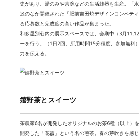
史があり、湯のみや茶碗などの⽣活雑器を⽣産。「⽔
迷のなか開催された「肥前吉⽥焼デザインコンペティ
る応募数と完成度の⾼い作品が集まった。
和多屋別荘内の展⽰スペースでは、会期中（3⽉11,
ーを⾏う。（1⽇2回、所⽤時間15分程度、参加無
⼒を伝える。
嬉野茶とスイーツ
茶農家6名が開発したオリジナルのお茶6種（以上）
開発した「花霞」という名の煎茶。春の芽吹きを感じ