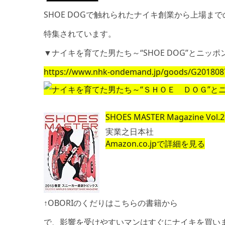
SHOE DOGで触れられたナイキ創業から上場まで
特集されています。
▼ナイキを育てた男たち～“SHOE DOG”とニッポ
https://www.nhk-ondemand.jp/goods/G201808
SHOES MASTER Magazine Vol.
実業之日本社
Amazon.co.jpで詳細を見る
↑OBORIのくだりはこちらの書籍から
で、影響を受けやすいマンはすぐにナイキを買い