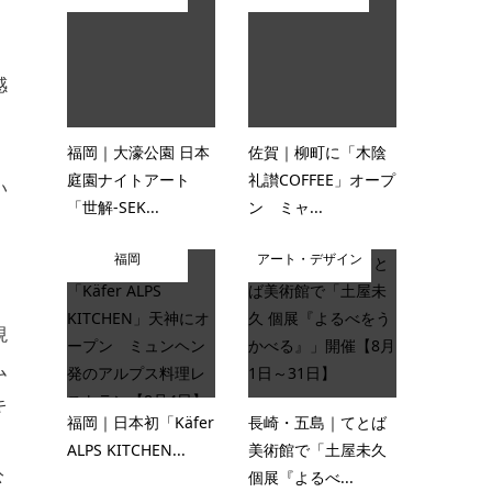
感
福岡｜大濠公園 日本
佐賀｜柳町に「木陰
庭園ナイトアート
礼讃COFFEE」オープ
い
「世解-SEK...
ン ミャ...
福岡
アート・デザイン
現
ム
キ
福岡｜日本初「Käfer
長崎・五島｜てとば
、
ALPS KITCHEN...
美術館で「土屋未久
公
個展『よるべ...