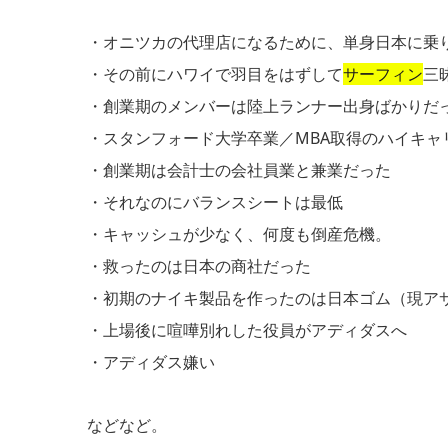
・オニツカの代理店になるために、単身日本に乗
・その前にハワイで羽目をはずして
サーフィン
三
・創業期のメンバーは陸上ランナー出身ばかりだ
・スタンフォード大学卒業／MBA取得のハイキャ
・創業期は会計士の会社員業と兼業だった
・それなのにバランスシートは最低
・キャッシュが少なく、何度も倒産危機。
・救ったのは日本の商社だった
・初期のナイキ製品を作ったのは日本ゴム（現ア
・上場後に喧嘩別れした役員がアディダスへ
・アディダス嫌い
などなど。