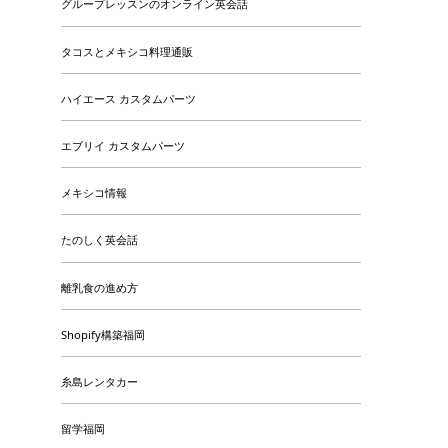
グループレッスンのオンライン英会話
タコスとメキシコ料理通販
ハイエース カスタムパーツ
エブリイ カスタムパーツ
メキシコ情報
たのしく英会話
離乳食の進め方
Shopify構築福岡
糸島レンタカー
留学福岡