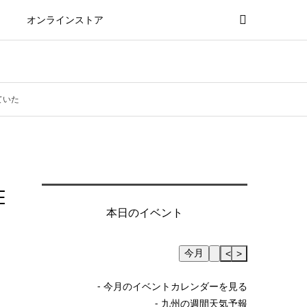
オンラインストア
ていた
E
本日のイベント
今月
Skip Calendar
<
>
- 今月のイベントカレンダーを見る
- 九州の週間天気予報