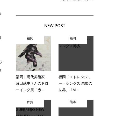
ュ
NEW POST
り
福岡
福岡
フ
者
福岡｜現代美術家・
福岡「ストレンジャ
政田武史さんのドロ
ー・シングス 未知の
ーイング展「赤...
世界」LIM...
佐賀
熊本