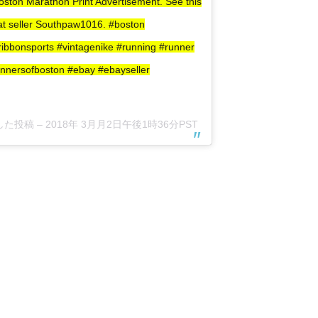
ston Marathon Print Advertisement. See this
 at seller Southpaw1016. #boston
ibbonsports #vintagenike #running #runner
nnersofboston #ebay #ebayseller
アした投稿 –
2018年 3月月2日午後1時36分PST