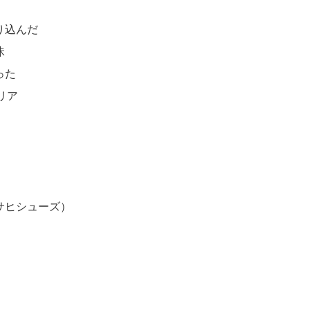
り込んだ
昧
った
リア
サヒシューズ）