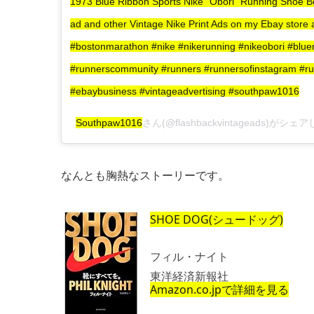
1973 Blue Ribbon Sports Nike “Obori” Running Shoe Bo
ad and other Vintage Nike Print Ads on my Ebay store
#bostonmarathon #nike #nikerunning #nikeobori #bluer
#runnerscommunity #runners #runnersofinstagram #ru
#ebaybusiness #vintageadvertising #southpaw1016
Southpaw1016
さん(@flashbackvintageads)がシェ
なんとも胸熱なストーリーです。
SHOE DOG(シュードッグ)
フィル・ナイト
東洋経済新報社
Amazon.co.jpで詳細を見る