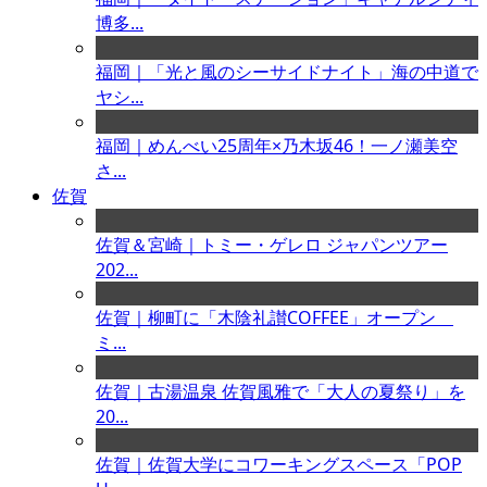
博多...
福岡｜「光と風のシーサイドナイト」海の中道で
ヤシ...
福岡｜めんべい25周年×乃木坂46！一ノ瀬美空
さ...
佐賀
佐賀＆宮崎｜トミー・ゲレロ ジャパンツアー
202...
佐賀｜柳町に「木陰礼讃COFFEE」オープン
ミ...
佐賀｜古湯温泉 佐賀風雅で「大人の夏祭り」を
20...
佐賀｜佐賀大学にコワーキングスペース「POP