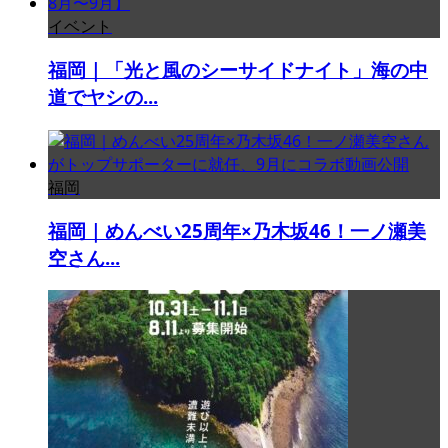
イベント
福岡｜「光と風のシーサイドナイト」海の中
道でヤシの...
福岡
福岡｜めんべい25周年×乃木坂46！一ノ瀬美
空さん...