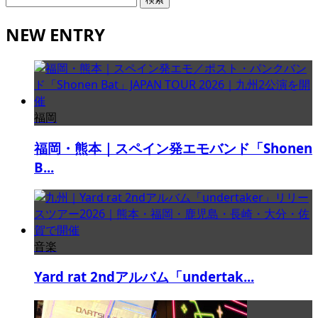
索:
NEW ENTRY
福岡
福岡・熊本｜スペイン発エモバンド「Shonen
B...
音楽
Yard rat 2ndアルバム「undertak...