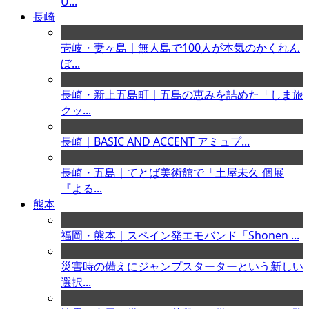
U...
長崎
壱岐・妻ヶ島｜無人島で100人が本気のかくれん
ぼ...
長崎・新上五島町｜五島の恵みを詰めた「しま旅
クッ...
長崎｜BASIC AND ACCENT アミュプ...
長崎・五島｜てとば美術館で「土屋未久 個展
『よる...
熊本
福岡・熊本｜スペイン発エモバンド「Shonen ...
災害時の備えにジャンプスターターという新しい
選択...