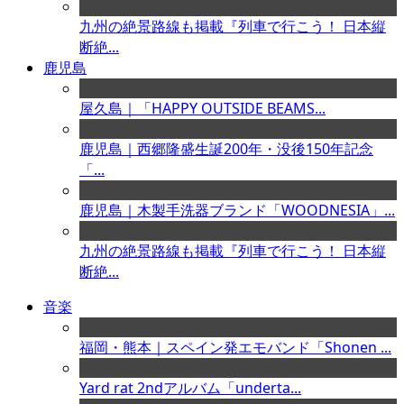
九州の絶景路線も掲載『列車で行こう！ 日本縦
断絶...
鹿児島
屋久島｜「HAPPY OUTSIDE BEAMS...
鹿児島｜西郷隆盛生誕200年・没後150年記念
「...
鹿児島｜木製手洗器ブランド「WOODNESIA」...
九州の絶景路線も掲載『列車で行こう！ 日本縦
断絶...
音楽
福岡・熊本｜スペイン発エモバンド「Shonen ...
Yard rat 2ndアルバム「underta...