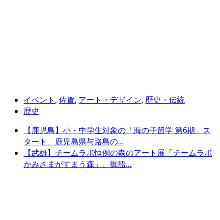
イベント
,
佐賀
,
アート・デザイン
,
歴史・伝統
歴史
【鹿児島】小・中学生対象の「海の子留学 第6期」ス
タート、鹿児島県与路島の...
【武雄】チームラボ恒例の森のアート展「チームラボ
かみさまがすまう森」、御船...