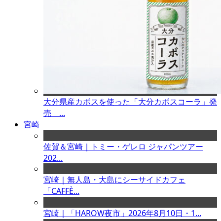
大分県産カボスを使った「大分カボスコーラ」発
売 ...
宮崎
佐賀＆宮崎｜トミー・ゲレロ ジャパンツアー
202...
宮崎｜無人島・大島にシーサイドカフェ
「CAFFÈ...
宮崎｜「HAROW夜市」2026年8月10日・1...