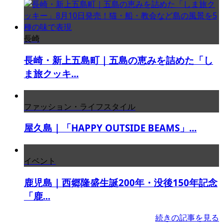
長崎
長崎・新上五島町｜五島の恵みを詰めた「し
ま旅クッキ...
ファッション・ライフスタイル
屋久島｜「HAPPY OUTSIDE BEAMS」...
イベント
鹿児島｜西郷隆盛生誕200年・没後150年記念
「鹿...
続きの記事を見る