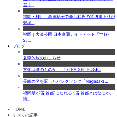
選｜...
福岡・柳川｜高座椅子で楽しむ夜の貸切川下りが
登場...
福岡｜大濠公園 日本庭園ナイトアート「世解-
SE...
ブログ
夏季休暇のおしらせ
文化は誰のものか──「STRAIGHT EDGE...
長崎の名を冠したパンクソング「Nagasaki ...
福岡県が“副首都”になれる？副首都とはなにか、
議...
HOME
すべての記事