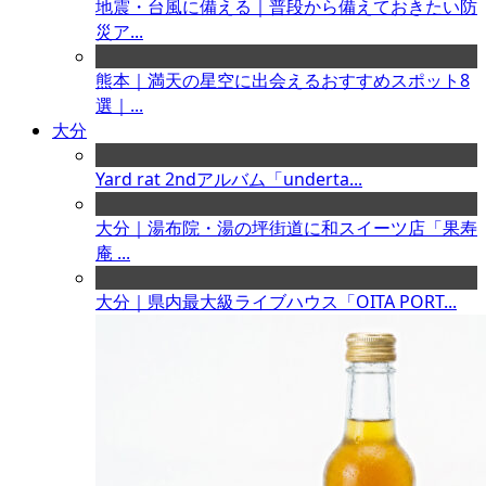
地震・台風に備える｜普段から備えておきたい防
災ア...
熊本｜満天の星空に出会えるおすすめスポット8
選｜...
大分
Yard rat 2ndアルバム「underta...
大分｜湯布院・湯の坪街道に和スイーツ店「果寿
庵 ...
大分｜県内最大級ライブハウス「OITA PORT...