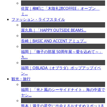
佐賀｜柳町に「木陰礼讃COFFEE」オープン
ミ...
ファッション・ライフスタイル
屋久島｜「HAPPY OUTSIDE BEAMS...
長崎｜BASIC AND ACCENT アミュプ...
福岡｜「徹子の部屋 50周年展～愛を込めて～」
九...
福岡｜OBLADA（オブラダ）ポップアップイベ
ン...
観光・旅行
福岡｜「光と風のシーサイドナイト」海の中道で
ヤシ...
熊本｜満天の星空に出会えるおすすめスポット8