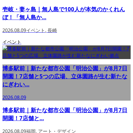
壱岐・妻ヶ島｜無人島で100人が本気のかくれん
ぼ！「無人島か...
2026.08.09
イベント
,
長崎
イベント
博多駅前｜新たな都市公園「明治公園」が8月7日
開園！7店舗と5つの広場、立体園路が生む新たな
にぎわい...
2026.08.09
博多駅前｜新たな都市公園「明治公園」が8月7日
開園！7店舗と...
2026.08.09
福岡
,
アート・デザイン