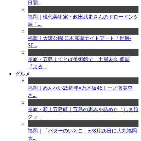
日開...
福岡｜現代美術家・政田武史さんのドローイング
展「...
福岡｜大濠公園 日本庭園ナイトアート「世解-
SE...
長崎・五島｜てとば美術館で「土屋未久 個展
『よる...
グルメ
福岡｜めんべい25周年×乃木坂46！一ノ瀬美空
さ...
長崎・新上五島町｜五島の恵みを詰めた「しま旅
クッ...
福岡｜「バターのいとこ」が8月26日に大丸福岡
天...