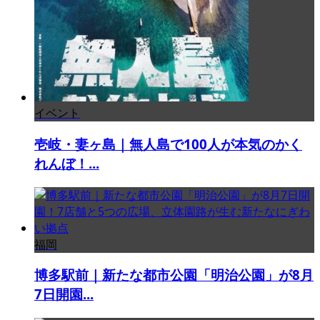
イベント
壱岐・妻ヶ島｜無人島で100人が本気のかく
れんぼ！...
福岡
博多駅前｜新たな都市公園「明治公園」が8月
7日開園...