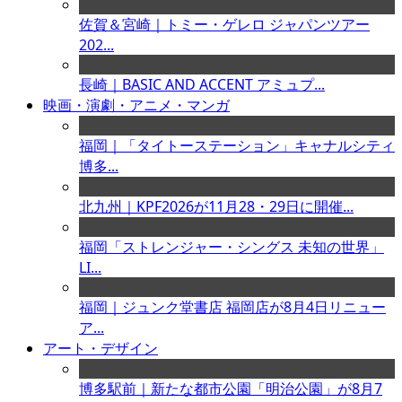
佐賀＆宮崎｜トミー・ゲレロ ジャパンツアー
202...
長崎｜BASIC AND ACCENT アミュプ...
映画・演劇・アニメ・マンガ
福岡｜「タイトーステーション」キャナルシティ
博多...
北九州｜KPF2026が11月28・29日に開催...
福岡「ストレンジャー・シングス 未知の世界」
LI...
福岡｜ジュンク堂書店 福岡店が8月4日リニュー
ア...
アート・デザイン
博多駅前｜新たな都市公園「明治公園」が8月7