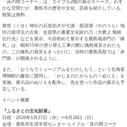
「床の間コーナー」は、エイブル2階の展示スペース。わず
かな空間だが、鹿島市の歴史や文化、芸術を紹介している。
観覧は無料。
救世（くせ）神社の石造狛犬や七浦・龍宿浦（やのうら）地
区の面浮立の古面、佐賀県の重要文化財の刀（大磨上 無銘
伝行光）などを展示。今回初めて展示する鹿島城赤門の「棟
札」は、昭和15年の塗り替え工事の際に偶然発見されたも
の。この棟札の発見をきっかけに、当時の鹿島高校では「赤
門祭」が開催されるように。
また、「おうちでミュージアムをたのしもう」という北海道
博物館の趣旨に賛同し、
「かしまのたからもの！ぬりえ」
を
実施。展示品のぬりえを配布し、色を塗った作品の展示も予
定している。
イベント概要
『ふるさとの文化財展』
日程：2020年5月27日（水）〜6月28日（日）
会場：鹿島市生涯学習センター エイブル「床の間コーナ